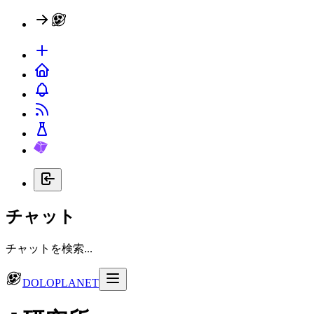
チャット
チャットを検索...
DOLOPLANET