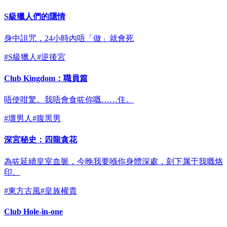
S級獵人們的隱情
身中詛咒，24小時內唔「做」就會死
#
S級獵人
#
逆後宮
Club Kingdom：職員篇
唔使咁驚。我唔會食咗你嘅……住。
#
壞男人
#
腹黑男
深宮秘史：四龍貪花
為咗延續皇室血脈，今晚我要喺你身體深處，刻下属于我嘅烙
印。
#
東方古風
#
皇族權貴
Club Hole-in-one