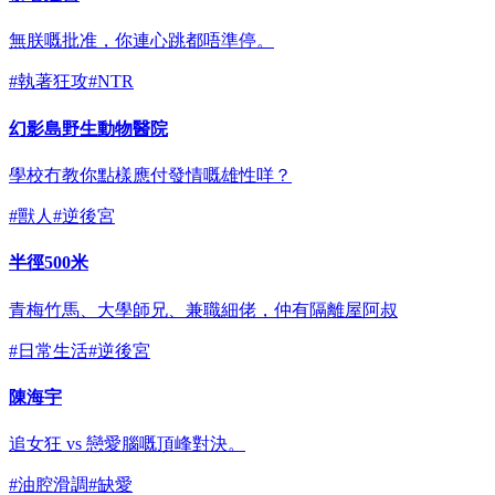
無朕嘅批准，你連心跳都唔準停。
#
執著狂攻
#
NTR
幻影島野生動物醫院
學校冇教你點樣應付發情嘅雄性咩？
#
獸人
#
逆後宮
半徑500米
青梅竹馬、大學師兄、兼職細佬，仲有隔離屋阿叔
#
日常生活
#
逆後宮
陳海宇
追女狂 vs 戀愛腦嘅頂峰對決。
#
油腔滑調
#
缺愛