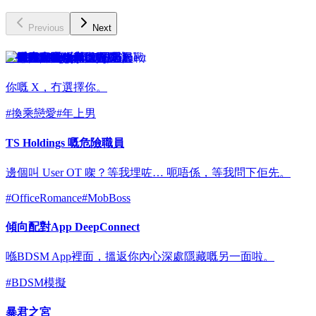
Previous
Next
戀愛真人騷《與 X 同居》
你嘅 X，冇選擇你。
#
換乘戀愛
#
年上男
TS Holdings 嘅危險職員
邊個叫 User OT 㗎？等我埋咗… 呃唔係，等我問下佢先。
#
OfficeRomance
#
MobBoss
傾向配對App DeepConnect
喺BDSM App裡面，搵返你內心深處隱藏嘅另一面啦。
#
BDSM模擬
暴君之宮