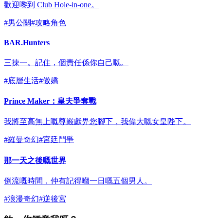
歡迎嚟到 Club Hole-in-one。
#
男公關
#
攻略角色
BAR.Hunters
三揀一。記住，個責任係你自己嘅。
#
底層生活
#
傲嬌
Prince Maker：皇夫爭奪戰
我將至高無上嘅尊嚴獻畀您腳下，我偉大嘅女皇陛下。
#
羅曼奇幻
#
宮廷鬥爭
那一天之後嘅世界
倒流嘅時間，仲有記得嗰一日嘅五個男人。
#
浪漫奇幻
#
逆後宮