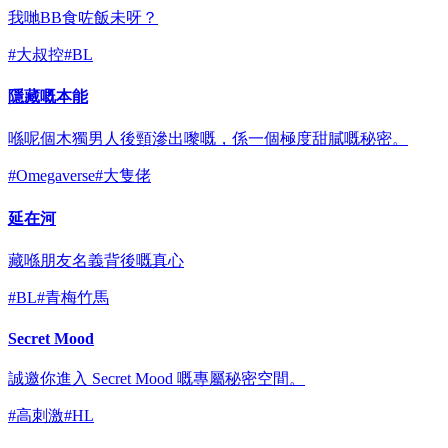
我哋BB食咗飯未呀？
#
大叔控
#
BL
隱藏嘅本能
喺呢個木獨男人後頸滲出嚟嘅，係一個極度甜膩嘅秘密。
#
Omegaverse
#
大隻佬
延在河
藏喺朋友名義背後嘅真心
#
BL
#
青梅竹馬
Secret Mood
誠邀你進入 Secret Mood 嘅專屬秘密空間。
#
高刺激
#
HL