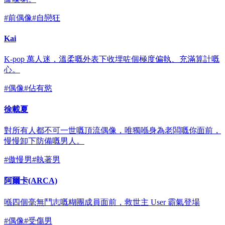
#
前偶像
#
自戀狂
Kai
K-pop 萬人迷，溫柔嘅外表下收埋咗個極度偏執、充滿算計嘅
心。
#
偶像
#
佔有慾
徐載夏
對所有人都不可一世嘅頂流偶像，唯獨喺身為老闆嘅你面前，
慢慢卸下防備嘅男人。
#
傲慢男
#
執著男
阿爾卡(ARCA)
喺四個毫無鬥志嘅糊團成員面前，救世主 User 霸氣登場
#
偶像
#
受傷男