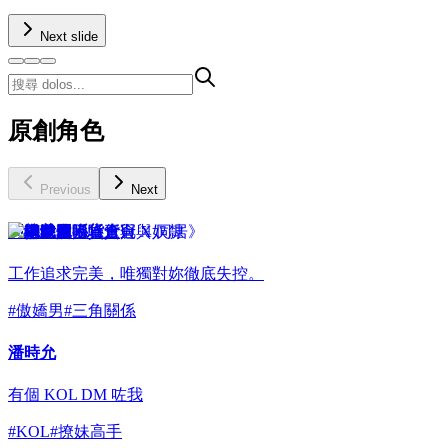
Next slide
原創角色
Previous
Next
同總裁困喺貨倉
工作追求完美，唯獨對妳徹底失控。
#
傲嬌男
#
三角關係
潘時允
有個 KOL DM 咗我
#
KOL
#
撩妹高手