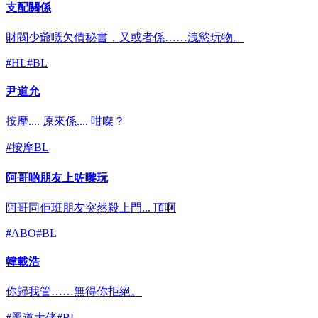
支配關係
財閥少爺嘅欠債秘書，又或者係……洩慾玩物。
#
HL
#
BL
尹道允
按摩.... 原來係.... 咁㗎？
#
按摩BL
阿哥啲朋友上咗嚟玩
阿哥同佢班朋友突然殺上門... 頂啊
#
ABO
#
BL
韓載浩
你歸我管……無得你拒絕。
#
黑道大佬
#
BL