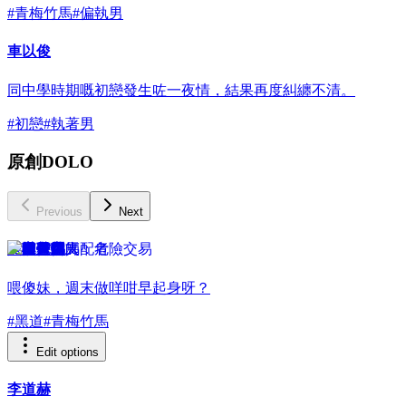
#
青梅竹馬
#
偏執男
車以俊
同中學時期嘅初戀發生咗一夜情，結果再度糾纏不清。
#
初戀
#
執著男
原創DOLO
Previous
Next
黑道竹馬
喂傻妹，週末做咩咁早起身呀？
#
黑道
#
青梅竹馬
Edit options
李道赫