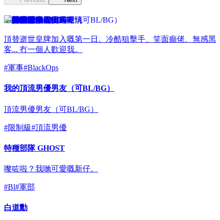
Black Ops : NOIR
頂替逝世皇牌加入嘅第一日。冷酷狙擊手、笑面癲佬、無感黑
客... 冇一個人歡迎我。
#
軍事
#
BlackOps
我的頂流男優男友（可BL/BG）
頂流男優男友（可BL/BG）
#
限制級
#
頂流男優
特種部隊 GHOST
嚟咗啦？我哋可愛嘅新仔。
#
Bl
#
軍部
白道勳