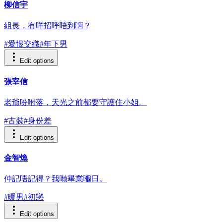
柳信宇
組長，有咩招呼唔到啊？
#
愛恨交織
#
年下男
Edit options
張宰信
老爺吩咐落，天光之前都要守護住小姐。
#
古裝
#
身份差
Edit options
金智煥
仲記唔記得？我哋畢業嗰日。
#
暖男
#
初戀
Edit options