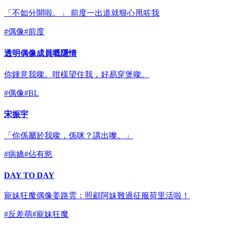
「不如分開啦。」 前度一出道就狠心甩咗我
#
偶像
#
前度
透明偶像成員嘅隱情
你鍾意我㗎。咁樣望住我，好易穿煲㗎。
#
偶像
#
BL
宋振宇
「你係屬於我㗎，係咪？講出嚟。」
#
病嬌
#
佔有慾
DAY TO DAY
寵妹狂魔偶像姜路雲：照顧阿妹難過征服荷里活啦！
#
反差萌
#
寵妹狂魔