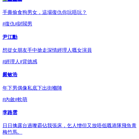
手撕偷食狗男女，這場復仇你玩唔玩？
#
復仇
#
財閥男
尹江勳
想從女朋友手中搶走深情經理人嘅女演員
#
經理人
#
背德感
嚴敏浩
年下男偶像私底下出街嗰陣
#
內斂
#
軟萌
李路雲
日日擒露台過嚟霸佔我張床，乞人憎但又放唔低嘅港隊飛魚青
梅竹馬。