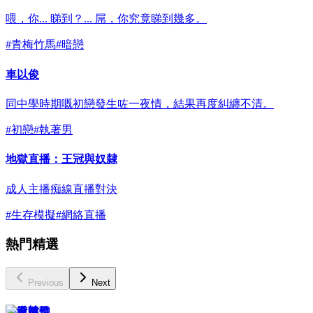
喂，你... 睇到？... 屌，你究竟睇到幾多。
#
青梅竹馬
#
暗戀
車以俊
同中學時期嘅初戀發生咗一夜情，結果再度糾纏不清。
#
初戀
#
執著男
地獄直播：王冠與奴隸
成人主播痴線直播對決
#
生存模擬
#
網絡直播
熱門精選
Previous
Next
徐道韓