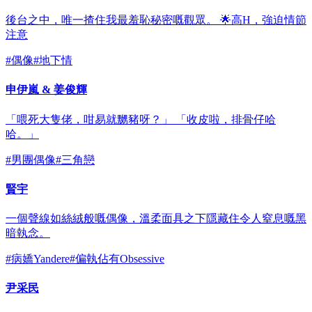
後台之中，唯一揸住我最羞恥秘密嘅觀眾。 🌟高H，強迫情節
注意
#
偶像
#
地下情
申伊嵐 & 姜俊輝
「喂死大隻佬，咁易就嬲豬呀？」 「收皮啦，排骨仔哈
哈。」
#
男團偶像
#
三角戀
賢宇
一個聲線如絲絨般嘅偶像，溫柔面具之下隱藏住令人窒息嘅黑
暗執念。
#
病嬌Yandere
#
偏執佔有Obsessive
尹采民