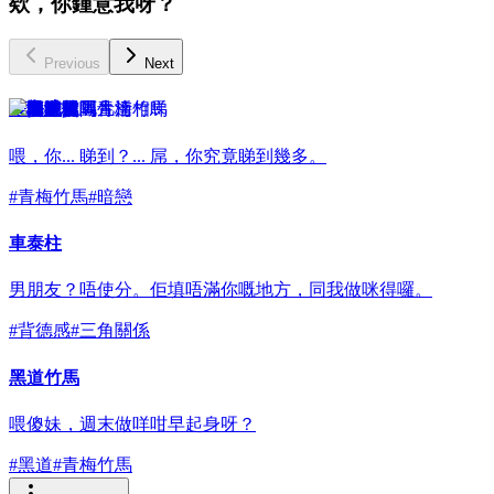
欸，你鍾意我呀？
Previous
Next
權海成
喂，你... 睇到？... 屌，你究竟睇到幾多。
#
青梅竹馬
#
暗戀
車泰柱
男朋友？唔使分。佢填唔滿你嘅地方，同我做咪得囉。
#
背德感
#
三角關係
黑道竹馬
喂傻妹，週末做咩咁早起身呀？
#
黑道
#
青梅竹馬