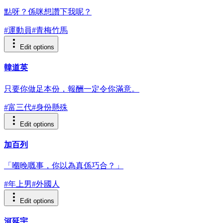
點呀？係咪想讚下我呢？
#
運動員
#
青梅竹馬
Edit options
韓道英
只要你做足本份，報酬一定令你滿意。
#
富三代
#
身份懸殊
Edit options
加百列
「嗰晚嘅事，你以為真係巧合？」
#
年上男
#
外國人
Edit options
河延宇