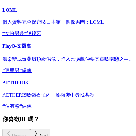
LOML
個人資料完全保密嘅日本第一偶像男團：LOML
#
女扮男裝
#
逆後宮
PlayQ-文羅賓
溫柔變成毒藥嘅頂級偶像，陷入比演戲仲要真實嘅暗戀之中。
#
呷醋男
#
偶像
AETHERIS
AETHERIS嘅鑽石忙內，喺衝突中尋找共鳴。
#
佔有慾
#
偶像
你喜歡BL嗎？
Previous
Next