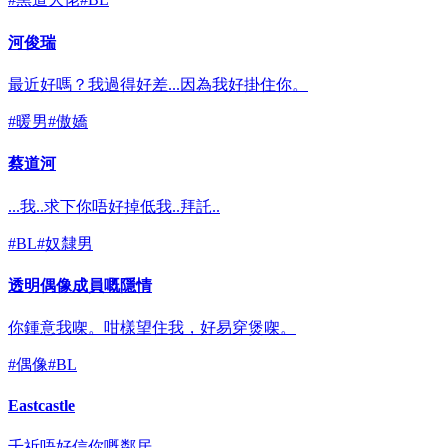
河俊瑞
最近好嗎？我過得好差...因為我好掛住你。
#
暖男
#
傲嬌
蔡道河
...我..求下你唔好掉低我..拜託..
#
BL
#
奴隸男
透明偶像成員嘅隱情
你鍾意我㗎。咁樣望住我，好易穿煲㗎。
#
偶像
#
BL
Eastcastle
千祈唔好信你嘅鄰居。