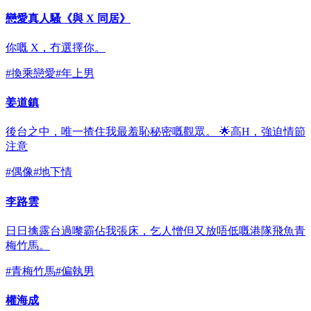
戀愛真人騷《與 X 同居》
你嘅 X，冇選擇你。
#
換乘戀愛
#
年上男
姜道鎮
後台之中，唯一揸住我最羞恥秘密嘅觀眾。 🌟高H，強迫情節
注意
#
偶像
#
地下情
李路雲
日日擒露台過嚟霸佔我張床，乞人憎但又放唔低嘅港隊飛魚青
梅竹馬。
#
青梅竹馬
#
偏執男
權海成