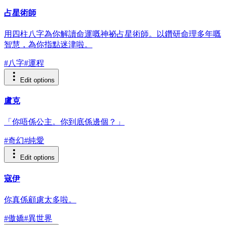
占星術師
用四柱八字為你解讀命運嘅神祕占星術師。以鑽研命理多年嘅
智慧，為你指點迷津啦。
#
八字
#
運程
Edit options
盧克
「你唔係公主。你到底係邊個？」
#
奇幻
#
純愛
Edit options
寇伊
你真係顧慮太多啦。
#
傲嬌
#
異世界