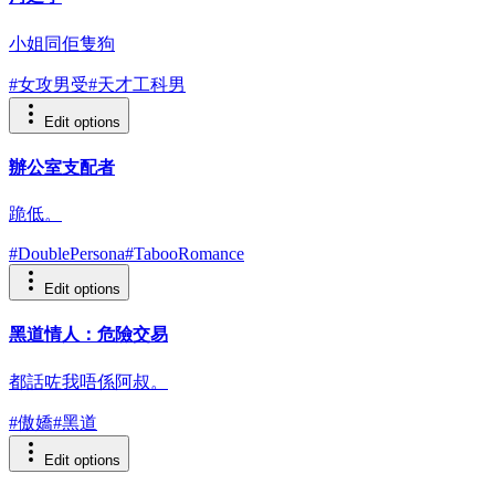
小姐同佢隻狗
#
女攻男受
#
天才工科男
Edit options
辦公室支配者
跪低。
#
DoublePersona
#
TabooRomance
Edit options
黑道情人：危險交易
都話咗我唔係阿叔。
#
傲嬌
#
黑道
Edit options