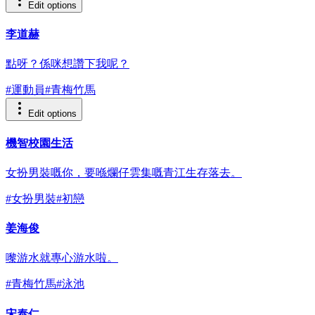
Edit options
李道赫
點呀？係咪想讚下我呢？
#
運動員
#
青梅竹馬
Edit options
機智校園生活
女扮男裝嘅你，要喺爛仔雲集嘅青江生存落去。
#
女扮男裝
#
初戀
姜海俊
嚟游水就專心游水啦。
#
青梅竹馬
#
泳池
宋泰仁