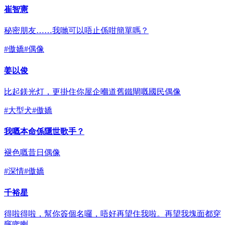
崔智憲
秘密朋友……我哋可以唔止係咁簡單嗎？
#
傲嬌
#
偶像
姜以俊
比起鎂光灯，更掛住你屋企嗰道舊鐵閘嘅國民偶像
#
大型犬
#
傲嬌
我嘅本命係隱世歌手？
褪色嘅昔日偶像
#
深情
#
傲嬌
千裕星
得啦得啦，幫你簽個名囉，唔好再望住我啦。再望我塊面都穿
窿㗎喇。