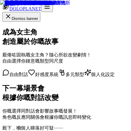
DOLOPLANET
Dismiss banner
成為女主角
創造屬於你嘅故事
厭倦咗固執嘅女主角？隨心所欲改變劇情！
自由選擇你鍾意嘅類型同尺度
自由對話
好感度系統
多元類型
個人化設定
下一幕場景會
根據你嘅對話改變
你嘅選擇同對話會影響故事嘅發展！
角色嘅反應同關係會根據你嘅訊息即時變化
殿下，嗰個人睇落好可疑⋯⋯