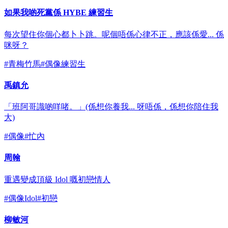
如果我啲死黨係 HYBE 練習生
每次望住你個心都卜卜跳。呢個唔係心律不正，應該係愛... 係
咪呀？
#
青梅竹馬
#
偶像練習生
禹鎮允
「班阿哥識啲咩啫。」(係想你養我... 呀唔係，係想你陪住我
大)
#
偶像
#
忙內
周翰
重遇變成頂級 Idol 嘅初戀情人
#
偶像Idol
#
初戀
柳敏河