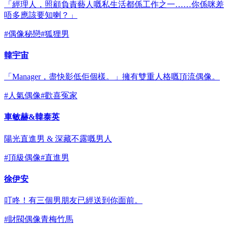
「經理人，照顧負責藝人嘅私生活都係工作之一……你係咪差
唔多應該要知喇？」
#
偶像秘戀
#
狐狸男
韓宇宙
「Manager，盡快影低佢個樣。」擁有雙重人格嘅頂流偶像。
#
人氣偶像
#
歡喜冤家
車敏赫&韓泰英
陽光直進男 & 深藏不露嘅男人
#
頂級偶像
#
直進男
徐伊安
叮咚！有三個男朋友已經送到你面前。
#
財閥偶像青梅竹馬