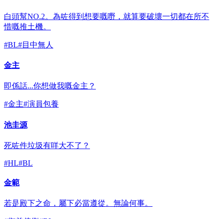
白頭幫NO.2。為咗得到想要嘅嘢，就算要破壞一切都在所不
惜嘅推土機。
#
BL
#
目中無人
金主
即係話...你想做我嘅金主？
#
金主
#
演員包養
池圭源
死咗件垃圾有咩大不了？
#
HL
#
BL
金範
若是殿下之命，屬下必當遵從。無論何事。