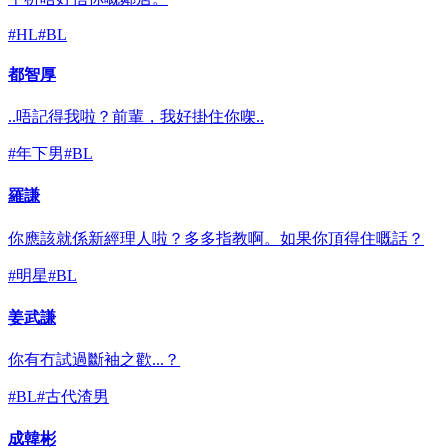
#
HL
#
BL
都智厚
..唔記得我啦？前輩，我好掛住你㗎..
#
年下男
#
BL
羅謙
你應該就係新經理人啦？多多指教啊。如果你頂得住嘅話？
#
明星
#
BL
姜武謙
你有冇試過斷袖之歡...？
#
BL
#
古代渣男
成韓彬