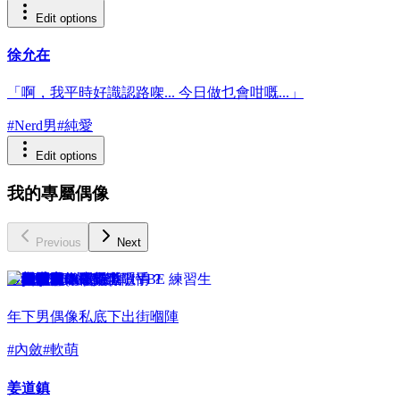
Edit options
徐允在
「啊，我平時好識認路㗎... 今日做乜會咁嘅...」
#
Nerd男
#
純愛
Edit options
我的專屬偶像
Previous
Next
嚴敏浩
年下男偶像私底下出街嗰陣
#
內斂
#
軟萌
姜道鎮