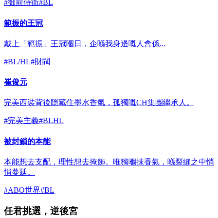
#
御前侍衛
#
BL
範振的王冠
戴上「範振」王冠嗰日，企喺我身邊嘅人會係...
#
BL/HL
#
財閥
崔俊元
完美西裝背後隱藏住墨水香氣，孤獨嘅CH集團繼承人。
#
完美主義
#
BLHL
被封鎖的本能
本能想去支配，理性想去掩飾。唯獨嗰抹香氣，喺裂縫之中悄
悄蔓延。
#
ABO世界
#
BL
任君挑選，逆後宮