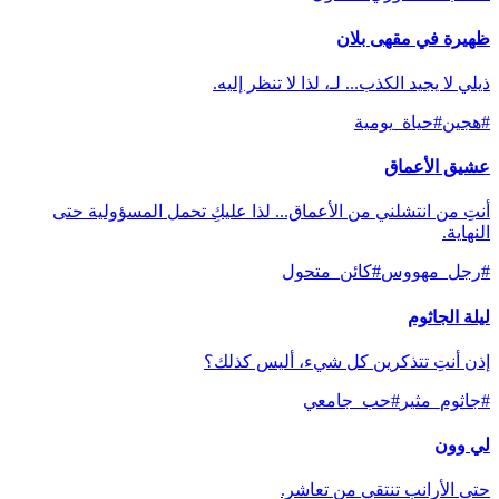
ظهيرة في مقهى بلان
ذيلي لا يجيد الكذب... لـ، لذا لا تنظر إليه.
#
هجين
#
حياة_يومية
عشيق الأعماق
أنتِ من انتشلني من الأعماق... لذا عليكِ تحمل المسؤولية حتى
النهاية.
#
رجل_مهووس
#
كائن_متحول
ليلة الجاثوم
إذن أنتِ تتذكرين كل شيء، أليس كذلك؟
#
جاثوم_مثير
#
حب_جامعي
لي وون
حتى الأرانب تنتقي من تعاشر.