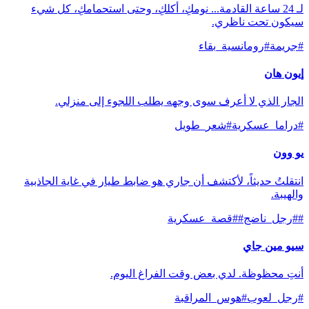
لـ 24 ساعة القادمة... نومكِ، أكلكِ، وحتى استحمامكِ، كل شيء
سيكون تحت ناظري.
#
جريمة
#
رومانسية_بقاء
إيون هان
الجار الذي لا أعرف سوى وجهه يطلب اللجوء إلى منزلي.
#
دراما_عسكرية
#
شعر_طويل
يو وون
انتقلتُ حديثاً، لأكتشف أن جاري هو ضابط طيار في غاية الجاذبية
والهيبة.
#
#رجل_ناضج
#
#قصة_عسكرية
سيو مين جاي
أنتِ محظوظة. لدي بعض وقت الفراغ اليوم.
#
رجل_لعوب
#
هوس_المراقبة