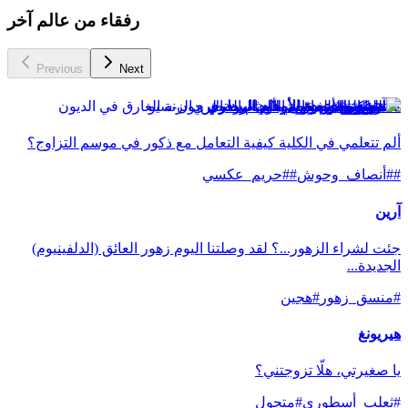
رفقاء من عالم آخر
Previous
Next
مستشفى جزيرة الأوهام البيطري
ألم تتعلمي في الكلية كيفية التعامل مع ذكور في موسم التزاوج؟
#
#أنصاف_وحوش
#
#حريم_عكسي
آرين
جئت لشراء الزهور...؟ لقد وصلتنا اليوم زهور العائق (الدلفينيوم)
الجديدة...
#
منسق_زهور
#
هجين
هيريونغ
يا صغيرتي، هلّا تزوجتني؟
#
ثعلب_أسطوري
#
متحول