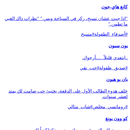
كانغ هاي-جون
"إذا جيت عشان تسبح، ركز في السباحة وبس." "نظرات ذاك الغبي
ما تطمن."
#
أصدقاء_الطفولة
#
مسبح
يون سيون
..ابتعدي قليلاً. .....أرجوكِ.
#
صديق_طفولة
#
حب_نقي
بان يو هيون
خلف هدوء الطالب الأول على الدفعة، يختبئ حب صامت لكِ يمتد
لعشر سنوات.
#
رومانسي_مخلص
#
شاب_مثالي
كو وون يونغ