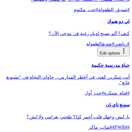
#
صديق_الطفولة
#
حب_مكتوم
لي دو-هيوك
كيف؟ ألم يصبح لديكِ رغبة في مدحي الآن؟
#
رياضي
#
صديقالطفولة
Edit options
حياة مدرسية حكيمة
أنتِ تتنكرين كفتى في أخطر المدارس... حاولي النجاة في "تشيونغ
غانغ".
#
فتاة_متنكرة
#
حب_أول
سونغ تاي-إن
يا، ليش وجهك قلب أحمر كذا؟ طحتي بغرامي ولا إيش؟
#
#FWB
#
#شاب_ماكر