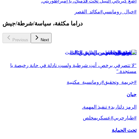
أضعُ كبريائي النبيل تحت قدميكِ، يا إمبراطوريتي.
#
خيال_رومانسي
#
مكائد_القصر
دراما مكثفة، سياسة/شرطة/جيش
Previous
Next
المحقق الخطير من الفريق الثالث
"لا تتصرفي برخص، أنتِ شرطية ولستِ نادلة في حانة رخيصة يا
مستجدة."
#
جريمة_وتحقيق
#
رومانسية_مكتبية
جيان
الرمز دلتا، بدء تنفيذ المهمة.
#
طيارحربي
#
عسكريمخلص
تحت الحماية