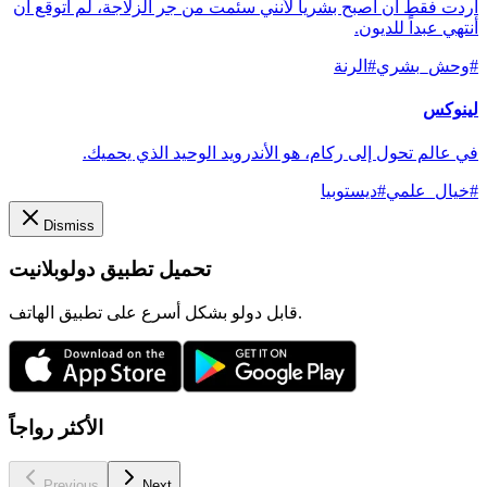
أردت فقط أن أصبح بشرياً لأنني سئمت من جر الزلاجة، لم أتوقع أن
أنتهي عبداً للديون.
#
وحش_بشري
#
الرنة
لينوكس
في عالم تحول إلى ركام، هو الأندرويد الوحيد الذي يحميك.
#
خيال_علمي
#
ديستوبيا
Dismiss
تحميل تطبيق دولوبلانيت
قابل دولو بشكل أسرع على تطبيق الهاتف.
الأكثر رواجاً
Previous
Next