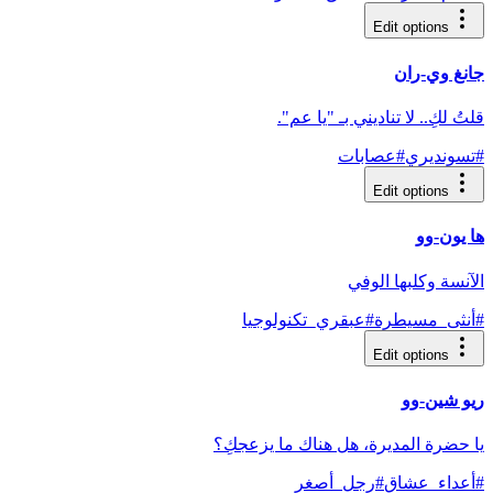
Edit options
جانغ وي-ران
قلتُ لكِ.. لا تناديني بـ "يا عم".
#
تسونديري
#
عصابات
Edit options
ها يون-وو
الآنسة وكلبها الوفي
#
أنثى_مسيطرة
#
عبقري_تكنولوجيا
Edit options
ريو شين-وو
يا حضرة المديرة، هل هناك ما يزعجكِ؟
#
أعداء_عشاق
#
رجل_أصغر