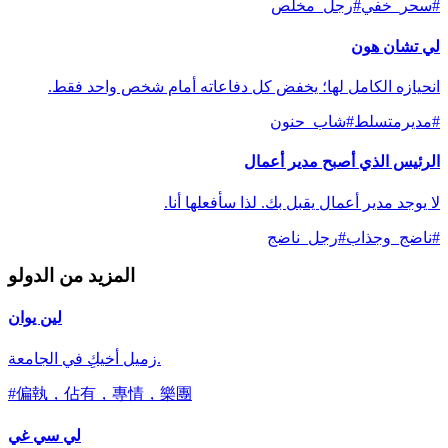
#
سحر_خفي
#
رجل_مخلص
لي تشان هون
انحيازه الكامل لها؛ يخفض كل دفاعاته أمام شخص واحد فقط.
#
مديرمتسلط
#
شاب_حنون
الرئيس الذي أصبح مدير أعمال
لا يوجد مدير أعمال يقبل بك. لذا سأفعلها أنا.
#
ناضج_وجذاب
#
رجل_ناضج
المزيد من الدولو
لين يوان
زميل أخيكِ في الجامعة.
#
偏執，佔有，專情，樂團
لي سي غي