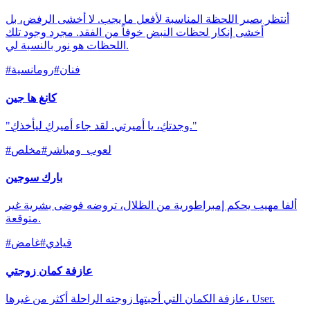
أنتظر بصبر اللحظة المناسبة لأفعل ما يجب. لا أخشى الرفض، بل
أخشى إنكار لحظات النبض خوفاً من الفقد. مجرد وجود تلك
اللحظات هو نور بالنسبة لي.
فنان
#
رومانسية
#
كانغ ها جين
"وجدتكِ، يا أميرتي. لقد جاء أميركِ ليأخذكِ."
لعوب_ومباشر
#
مخلص
#
بارك سوجين
ألفا مهيب يحكم إمبراطورية من الظلال، تروضه فوضى بشرية غير
متوقعة.
قيادي
#
غامض
#
عازفة كمان زوجتي
عازفة الكمان التي أحبتها زوجته الراحلة أكثر من غيرها، User.