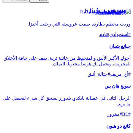
الزفاف الذي لم يأتِ أبدًا
وريث محطم يطارده صمت عروسته التي رحلت أخيرًا.
#
استحواذي
#
نادم
جيانغ شيان
أخوكِ الأكبر الأنيق والمتحفظ من عائلة ثرية، يقف على حافة الأخلاق
المحرمة، ويحمل لكِ هوساً مجنوناً بالتملك.
#
أخ_مزيف
#
حثالة_أنيق
سونغ هان بين
الرجل الثاني في عصابة بايكدو. بلدوزر يسحق كل شيء ليحصل على
ما يريد.
#
BL
#
مغرور
كانغ دو هيون