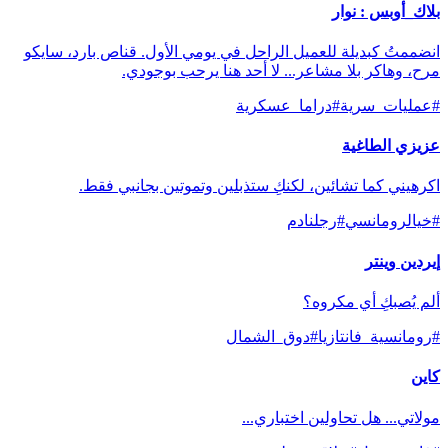
بلاك_أوبس : نوار
انضممتُ كبديلة للعميل الراحل في يومي الأول. قناص بارد، سايكو
مرح، وهاكر بلا مشاعر... لا أحد هنا يرحب بوجودي.
#
عمليات_سرية
#
دراما_عسكرية
عزيزي الطاغية
اكرهيني كما تشائين، لكنكِ ستذبلين وتموتين بجانبي فقط.
#
خيالرومانسي
#
رجلنادم
إيردين وينتر
ألم يُصبكِ أي مكروه؟
#
رومانسية_فانتازيا
#
دوق_الشمال
كاين
مولاتي... هل تحاولين اختباري...