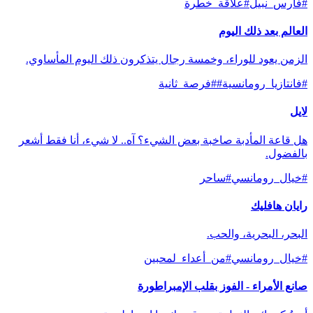
#
فارس_نبيل
#
علاقة_خطرة
العالم بعد ذلك اليوم
الزمن يعود للوراء، وخمسة رجال يتذكرون ذلك اليوم المأساوي.
#
فانتازيا_رومانسية
#
#فرصة_ثانية
لايل
هل قاعة المأدبة صاخبة بعض الشيء؟ آه.. لا شيء، أنا فقط أشعر
بالفضول.
#
خيال_رومانسي
#
ساحر
رايان هافليك
البحر، البحرية، والحب.
#
خيال_رومانسي
#
من_أعداء_لمحبين
صانع الأمراء - الفوز بقلب الإمبراطورة