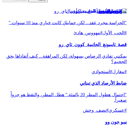
كانغ دويون
"الحراسة مجرد عقد... لكن حمايتكِ كانت خياري منذ 10 سنوات."
#
الحب_الأول
#
مهووس_هادئ
قصة_تايبيونغ_الجانبية_كوون_تاي_رو
يمكنني تفادي الرصاص بسهولة، لكن المراهقة... كيف أتفاداها بحق
الجحيم؟
#
مغازل
#
استحواذي
ضابط الأرصاد الذي تبناني
"احتمال هطول المطر 20 بالمئة." هطل المطر، والتقط هو جرواً
صغيراً.
#
عسكري
#
نصف_وحش
سو جون وو