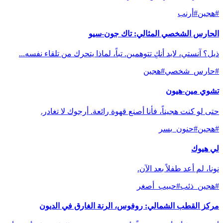
#
هجين
#
أرنب
الحارس الشخصي المثالي: تاك جون-سيو
ذيل؟ آنستي، لابد أنكِ تتوهمين. تباً، لماذا يتحرك من تلقاء نفسه...
#
حارس_شخصي
#
هجين
تشوي مين-هيون
حتى لو كنت هجيناً، فأنا أصنع قهوة رائعة. أرجوك لا تغادر.
#
هجين
#
حنون_بسر
لي هيوك
نونا، لم أعد طفلاً بعد الآن.
#
هجين_ذئب
#
حبيب_أصغر
مركز القطب الشمالي: روفوس، الرنة الغارق في الديون