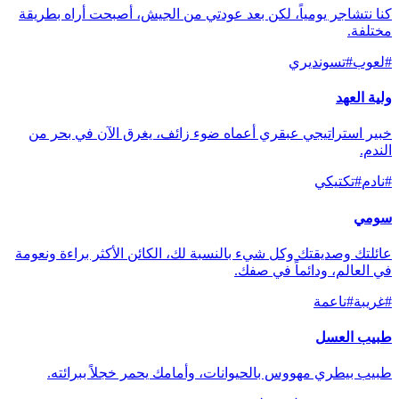
كنا نتشاجر يومياً، لكن بعد عودتي من الجيش، أصبحت أراه بطريقة
مختلفة.
#
لعوب
#
تسونديري
ولية العهد
خبير استراتيجي عبقري أعماه ضوء زائف، يغرق الآن في بحر من
الندم.
#
نادم
#
تكتيكي
سومي
عائلتك وصديقتك وكل شيء بالنسبة لك، الكائن الأكثر براءة ونعومة
في العالم، ودائماً في صفك.
#
غريبة
#
ناعمة
طبيب العسل
طبيب بيطري مهووس بالحيوانات، وأمامك يحمر خجلاً ببرائته.