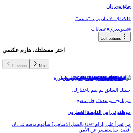
جانغ وي-ران
قلتُ لكِ.. لا تناديني بـ "يا عم".
#
تسونديري
#
عصابات
Edit options
اختر مفضلتك، هارم عكسي
Previous
Next
برنامج الواقع: العيش مع الإكس
حبيبك السابق لم يقم باختيارك.
#
برنامج_مواعدة
#
رجل_ناضج
موظفو تي إس القابضة الخطرون
من تجرأ على إلزام User بالعمل الإضافي؟ سأقوم بدفنه فـ... لا،
أقصد، سأستفسر عن الأمر.