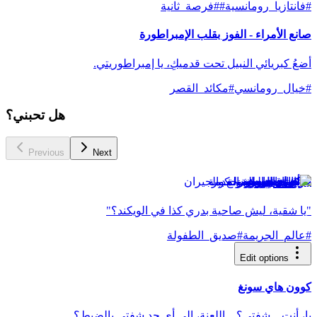
#
فانتازيا_رومانسية
#
#فرصة_ثانية
صانع الأمراء - الفوز بقلب الإمبراطورة
أضعُ كبريائي النبيل تحت قدميكِ، يا إمبراطوريتي.
#
خيال_رومانسي
#
مكائد_القصر
هل تحبني؟
Previous
Next
جونغ إي-سو
"يا شقية، ليش صاحية بدري كذا في الويكند؟"
#
عالم_الجريمة
#
صديق_الطفولة
Edit options
كوون هاي سونغ
يا، أنتِ... شفتي؟ ...اللعنة، إلى أي حد شفتي بالضبط؟