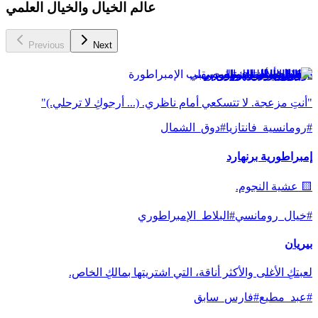
عالم الخيال والخيال العلمي
Previous
Next
دوق الشمال مهووس بي
"أنتِ مزعجة. لا تتسكعي أمام ناظري. (... أرجوكِ لا ترحلي.)"
#
رومانسية_فانتازيا
#
دوق_الشمال
إمبراطورية برنهارد
🟨 عشية النجوم.
#
خيال_رومانسي
#
البلاط_الإمبراطوري
بيريان
لعبتكِ الأغلى والأكثر أناقة، التي اشتريتها بمالكِ الخاص.
#
عبد_مطيع
#
فارس_سابق