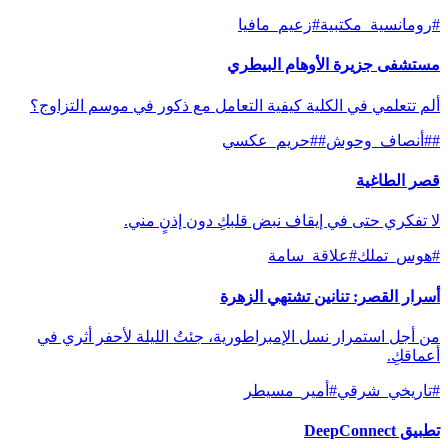
#
رومانسية_مكتبية
#
زعيم_مافيا
مستشفى جزيرة الأوهام البيطري
ألم تتعلمي في الكلية كيفية التعامل مع ذكور في موسم التزاوج؟
#
#أنصاف_وحوش
#
#حريم_عكسي
قصر الطاغية
لا تفكري حتى في إيقاف نبض قلبكِ دون إذنٍ مني.
#
هوس_تملك
#
علاقة_سامة
أسرار القصر: تنانين تشتهي الزهرة
من أجل استمرار نسل الإمبراطورية، جئتُ الليلة لأحفر أثري في
أعماقكِ.
#
تاريخي_شرقي
#
أمير_مسيطر
تطبيق DeepConnect