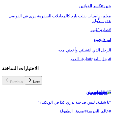
حين تنكسر القوانين
معلم رياضيات بقلب بارد كالمعادلات الصفرية، يرى في الفوضى
عدوه الأول.
#
صارم
#
غيور
إيم دايجونغ
الرجل الذي انتشلني وأخذني معه
#
رجل_ناضج
#
فارق_العمر
الاختيارات الساخنة
Previous
Next
جونغ إي-سو
"يا شقية، ليش صاحية بدري كذا في الويكند؟"
#
عالم_الجريمة
#
صديق_الطفولة