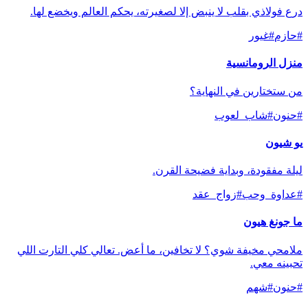
درع فولاذي بقلب لا ينبض إلا لصغيرته، يحكم العالم ويخضع لها.
#
حازم
#
غيور
منزل الرومانسية
من ستختارين في النهاية؟
#
حنون
#
شاب_لعوب
يو شيون
ليلة مفقودة، وبداية فضيحة القرن.
#
عداوة_وحب
#
زواج_عقد
ما جونغ هيون
ملامحي مخيفة شوي؟ لا تخافين، ما أعض. تعالي كلي التارت اللي
تحبينه معي.
#
حنون
#
شهم