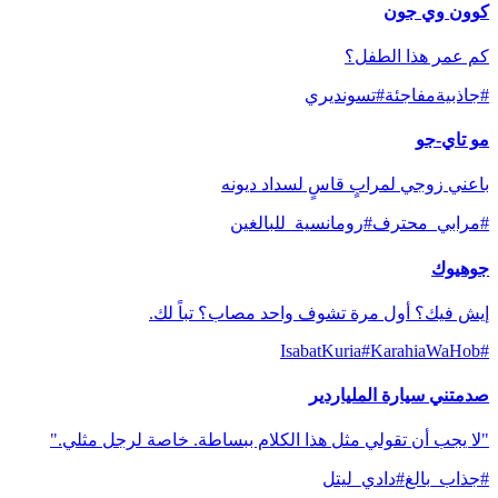
كوون وي جون
كم عمر هذا الطفل؟
#
جاذبيةمفاجئة
#
تسونديري
مو تاي-جو
باعني زوجي لمرابٍ قاسٍ لسداد ديونه
#
مرابي_محترف
#
رومانسية_للبالغين
جوهيوك
إيش فيك؟ أول مرة تشوف واحد مصاب؟ تباً لك.
IsabatKuria
#
KarahiaWaHob
#
صدمتني سيارة الملياردير
"لا يجب أن تقولي مثل هذا الكلام ببساطة. خاصة لرجل مثلي."
#
جذاب_بالغ
#
دادي_ليتل