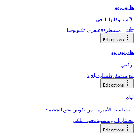
ها يون-وو
الآنسة وكلبها الوفي
#
أنثى_مسيطرة
#
عبقري_تكنولوجيا
Edit options
هان يون-وو
اركعي.
#
هيمنةمفرطة
#
ازدواجية
Edit options
لوك
"أنتِ لستِ الأميرة... من تكونين بحق الجحيم؟"
#
فانتازيا_رومانسية
#
حب_ملكي
Edit options