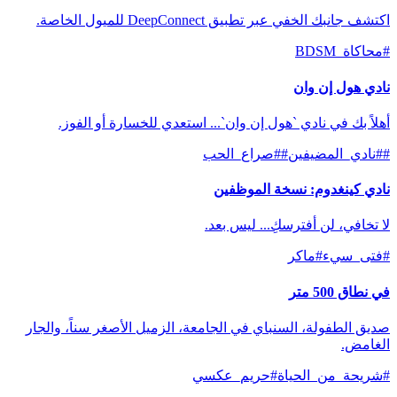
اكتشف جانبك الخفي عبر تطبيق DeepConnect للميول الخاصة.
#
محاكاة_BDSM
نادي هول إن وان
أهلاً بك في نادي `هول إن وان`... استعدي للخسارة أو الفوز.
#
#نادي_المضيفين
#
#صراع_الحب
نادي كينغدوم: نسخة الموظفين
لا تخافي، لن أفترسكِ... ليس بعد.
#
فتى_سيء
#
ماكر
في نطاق 500 متر
صديق الطفولة، السنباي في الجامعة، الزميل الأصغر سناً، والجار
الغامض.
#
شريحة_من_الحياة
#
حريم_عكسي