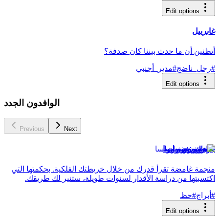
Edit options
غابرييل
أتظنين أن ما حدث بيننا كان صدفة؟
#
رجل_ناضج
#
مدير_أجنبي
Edit options
الوافدون الجدد
Previous
Next
جومسونغسولسا
منجمة غامضة تقرأ قدرك من خلال خريطتك الفلكية. بحكمتها التي
اكتسبتها من دراسة الأقدار لسنوات طويلة، ستنير لك طريقك.
#
أبراج
#
حظ
Edit options