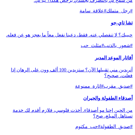
من سمح لكِ بالتصرف بجسدكِ برخص هكذا؟ تباً لكِ.
#
رجل_متملك
#
علاقة_سامة
تشا تاي-جو
حبيبك؟ لا تنفصلي عنه. فقط، دعينا نفعل معاً ما يعجز هو عن فعله.
#
شعور_بالذنب
#
مثلث_حب
أفاتار الموعد المدبر
أتريدين مني تقبيلها الآن؟ ستزيدين 100 ألف وون على الرهان إذا
فعلت، صحيح؟
#
صديق_مقرب
#
إثارة_ممنوعة
أصدقاء الطفولة والجيران
من الحين إحنا مو أصدقاء. أخذت فلوسي، فلازم أقدم لك خدمة
تستاهل المبلغ، صح؟
#
صديق_الطفولة
#
حب_مكتوم