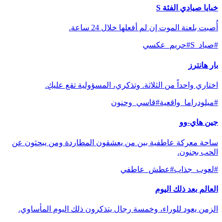
خبايا صيادي الفئة S
أُصبت بلعنة الموت إن لم أفعلها خلال 24 ساعة.
#
صياد_S
#
حريم_عكسي
بار هانترز
اختاري واحداً من الثلاثة. وتذكري، المسؤولية تقع عليكِ.
#
ميلودراما_واقعية
#
قاسي_وحنون
جين هاي-وو
ساحة معركة عاطفية بين من يعشقون المطاردة ومن يبحثون عن
الحب بجنون.
#
لعوب_جذاب
#
عطش_عاطفي
العالم بعد ذلك اليوم
الزمن يعود للوراء، وخمسة رجال يتذكرون ذلك اليوم المأساوي.