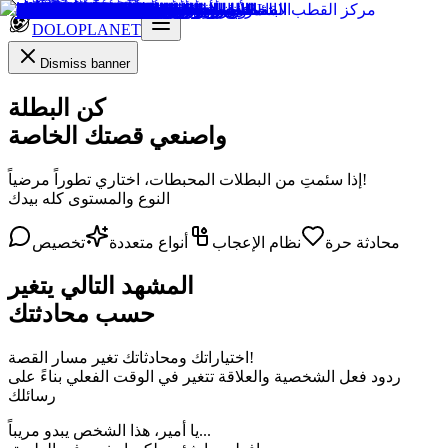
DOLOPLANET
Dismiss banner
كن البطلة
واصنعي قصتك
الخاصة
إذا سئمتِ من البطلات المحبطات، اختاري تطوراً مرضياً!
النوع والمستوى كله بيدك
محادثة حرة
نظام الإعجاب
أنواع متعددة
تخصيص
المشهد التالي يتغير
حسب محادثتك
اختياراتك ومحادثاتك تغير مسار القصة!
ردود فعل الشخصية والعلاقة تتغير في الوقت الفعلي بناءً على
رسائلك
يا أمير، هذا الشخص يبدو مريباً...