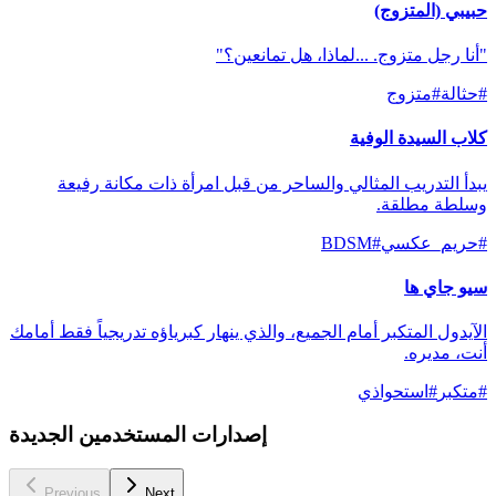
حبيبي (المتزوج)
"أنا رجل متزوج. ...لماذا، هل تمانعين؟"
#
حثالة
#
متزوج
كلاب السيدة الوفية
يبدأ التدريب المثالي والساحر من قبل امرأة ذات مكانة رفيعة
وسلطة مطلقة.
#
حريم_عكسي
#
BDSM
سيو جاي ها
الآيدول المتكبر أمام الجميع، والذي ينهار كبرياؤه تدريجياً فقط أمامك
أنت، مديره.
#
متكبر
#
استحواذي
إصدارات المستخدمين الجديدة
Previous
Next