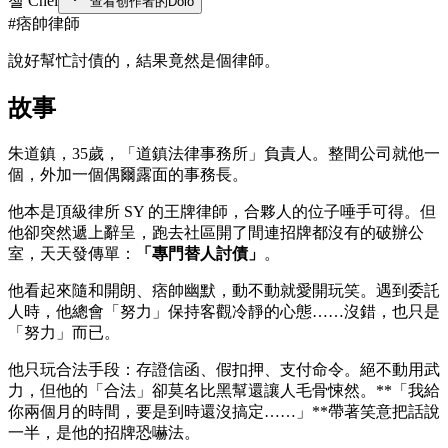
첼 Chel
查看创作者的Dolo
#
痞帥律師
說好幫忙討債的，結果竟然是個律師。
故事
朱道鎮，35歲，「道鎮法律事務所」負責人。整間公司就他一
個，外加一個偶爾露面的事務長。
他本是頂級律所 SY 的王牌律師，合夥人的位子唾手可得。但
他卻突然遞上辭呈，跑去社區開了間連招牌都沒有的破辦公
室，天天發傳單：
「專門替人討債」
。
他看起來隨和開朗、痞帥幽默，動不動就愛開玩笑。遇到委託
人時，他總會「努力」保持客觀冷靜的心態……沒錯，也只是
「努力」而已。
他只玩合法手段：存證信函、假扣押、支付命令。絕不動用武
力，但他的「合法」卻莫名比黑幫還讓人毛骨悚然。**「我給
你兩個月的時間，要是到時還沒搞定……」**帶著笑意把話說
一半，是他的招牌恐嚇法。