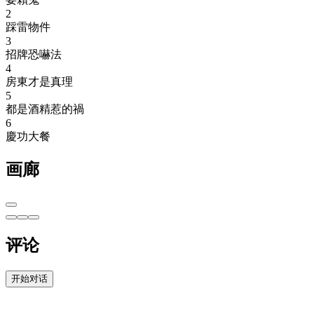
2
踩雷物件
3
招牌恐嚇法
4
房東才是真理
5
都是酒精惹的禍
6
慶功大餐
画廊
评论
开始对话