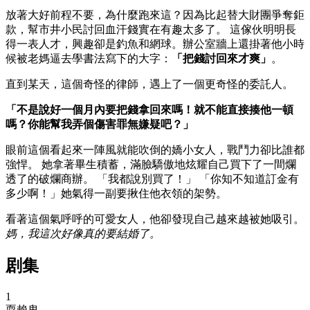
放著大好前程不要，為什麼跑來這？因為比起替大財團爭奪鉅
款，幫市井小民討回血汗錢實在有趣太多了。 這傢伙明明長
得一表人才，興趣卻是釣魚和網球。辦公室牆上還掛著他小時
候被老媽逼去學書法寫下的大字：
「把錢討回來才爽」
。
直到某天，這個奇怪的律師，遇上了一個更奇怪的委託人。
「不是說好一個月內要把錢拿回來嗎！就不能直接揍他一頓
嗎？你能幫我弄個傷害罪無嫌疑吧？」
眼前這個看起來一陣風就能吹倒的嬌小女人，戰鬥力卻比誰都
強悍。 她拿著畢生積蓄，滿臉驕傲地炫耀自己買下了一間爛
透了的破爛商辦。 「我都說別買了！」 「你知不知道訂金有
多少啊！」她氣得一副要揪住他衣領的架勢。
看著這個氣呼呼的可愛女人，他卻發現自己越來越被她吸引。
媽，我這次好像真的要結婚了。
剧集
1
耍賴鬼