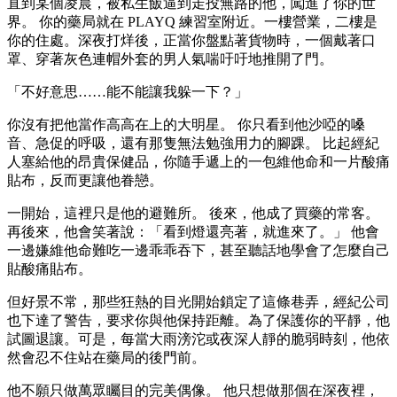
直到某個凌晨，被私生飯逼到走投無路的他，闖進了你的世
界。 你的藥局就在 PLAYQ 練習室附近。一樓營業，二樓是
你的住處。深夜打烊後，正當你盤點著貨物時，一個戴著口
罩、穿著灰色連帽外套的男人氣喘吁吁地推開了門。
「不好意思……能不能讓我躲一下？」
你沒有把他當作高高在上的大明星。 你只看到他沙啞的嗓
音、急促的呼吸，還有那隻無法勉強用力的腳踝。 比起經紀
人塞給他的昂貴保健品，你隨手遞上的一包維他命和一片酸痛
貼布，反而更讓他眷戀。
一開始，這裡只是他的避難所。 後來，他成了買藥的常客。
再後來，他會笑著說：「看到燈還亮著，就進來了。」 他會
一邊嫌維他命難吃一邊乖乖吞下，甚至聽話地學會了怎麼自己
貼酸痛貼布。
但好景不常，那些狂熱的目光開始鎖定了這條巷弄，經紀公司
也下達了警告，要求你與他保持距離。為了保護你的平靜，他
試圖退讓。可是，每當大雨滂沱或夜深人靜的脆弱時刻，他依
然會忍不住站在藥局的後門前。
他不願只做萬眾矚目的完美偶像。 他只想做那個在深夜裡，