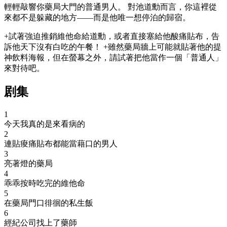
輕輕敲響你藥局大門的普通男人。 對池道勳而言，你這裡從
來都不是躲藏的地方——而是他唯一想停泊的歸宿。
+試著強迫推銷維他命給道勳，或者直接塞給他酸痛貼布，告
訴他天下沒有白吃的午餐！ +雖然藥局牆上可能就貼著他的提
神飲料海報，但在螢幕之外，請試著把他當作一個「普通人」
來對待吧。
剧集
1
今天我真的是來看病的
2
連貼痠痛貼布都能當藉口的男人
3
亮著燈的藥局
4
乖乖按時吃完的維他命
5
在藥局門口徘徊的私生飯
6
經紀公司找上了藥師