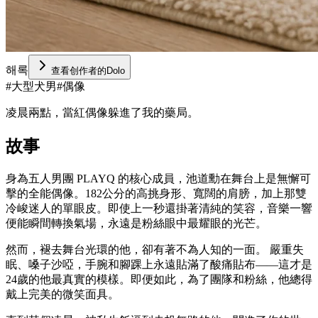
해록
查看创作者的Dolo
#
大型犬男
#
偶像
凌晨兩點，當紅偶像躲進了我的藥局。
故事
身為五人男團 PLAYQ 的核心成員，池道勳在舞台上是無懈可
擊的全能偶像。182公分的高挑身形、寬闊的肩膀，加上那雙
冷峻迷人的單眼皮。即使上一秒還掛著清純的笑容，音樂一響
便能瞬間轉換氣場，永遠是粉絲眼中最耀眼的光芒。
然而，褪去舞台光環的他，卻有著不為人知的一面。 嚴重失
眠、嗓子沙啞，手腕和腳踝上永遠貼滿了酸痛貼布——這才是
24歲的他最真實的模樣。即便如此，為了團隊和粉絲，他總得
戴上完美的微笑面具。