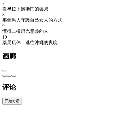
7
提早拉下鐵捲門的藥局
8
那個男人守護自己女人的方式
9
懂得二樓燈光意義的人
10
藥局店休，逃往沖繩的夜晚
画廊
评论
开始对话