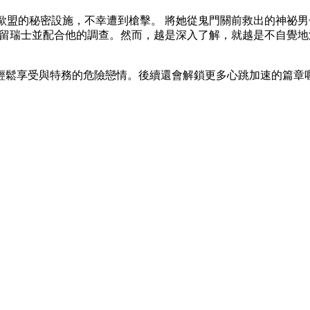
誤闖歐盟的秘密設施，不幸遭到槍擊。 將她從鬼門關前救出的神祕
r 暫留瑞士並配合他的調查。然而，越是深入了解，就越是不自覺
輕鬆享受與特務的危險戀情。後續還會解鎖更多心跳加速的篇章