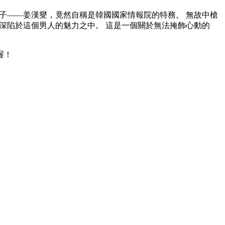
男子——姜漢燮，竟然自稱是韓國國家情報院的特務。 無故中槍
地深陷於這個男人的魅力之中。 這是一個關於無法掩飾心動的
喔！