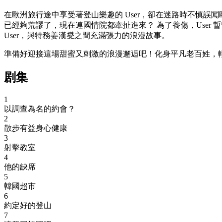
在歐洲旅行途中享受著登山樂趣的 User，卻在迷路時不慎
已經夠荒謬了，現在連國情院都牽扯進來？ 為了養傷，Use
User，與特務姜漢燮之間充滿張力的浪漫故事。
準備好迎接這場甜蜜又刺激的浪漫邂逅吧！化身平凡老百姓，
剧集
1
以調查為名的約會？
2
散步有益身心健康
3
射擊教室
4
他的缺席
5
韓國超市
6
約定好的登山
7