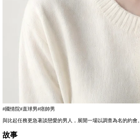
#
國情院
#
直球男
#
痞帥男
與比起任務更急著談戀愛的男人，展開一場以調查為名的約會
故事