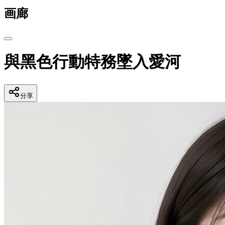
画廊
與黑色行動特務墜入愛河
分享