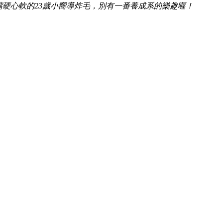
著嘴硬心軟的23歲小嚮導炸毛，別有一番養成系的樂趣喔！