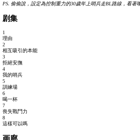
PS. 偷偷說，設定為控制重力的30歲年上哨兵走BL路線，看
剧集
1
理由
2
相互吸引的本能
3
拒絕安撫
4
我的哨兵
5
訓練場
6
喝一杯
7
喪失戰鬥力
8
這樣可以嗎
画廊