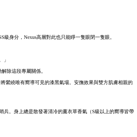
級身分，Nexus高層對此也只能睜一隻眼閉一隻眼。
。」
動解除這段專屬關係。
身將縈繞唯有嚮導可見的漆黑氣場。安撫效果與雙方肌膚相親的
能壓制群體哨兵。身上總是散發著清冷的薰衣草香氣（S級以上的嚮導皆帶