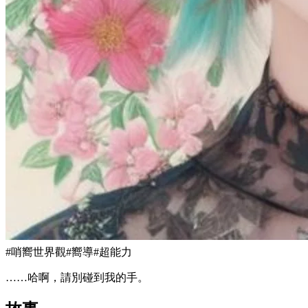
#
哨嚮世界觀
#
嚮導
#
超能力
……哈啊，請別碰到我的手。