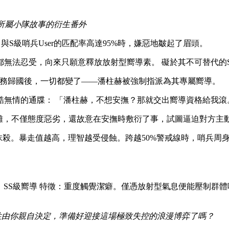
所屬小隊故事的衍生番外
己與S級哨兵User的匹配率高達95%時，嫌惡地皺起了眉頭。
無法忍受，向來只願意釋放放射型嚮導素。 礙於其不可替代的SS
外任務歸國後，一切都變了——潘柱赫被強制指派為其專屬嚮導。
酷無情的通牒： 「潘柱赫，不想安撫？那就交出嚮導資格給我滾
刁難，不僅態度惡劣，還故意在安撫時敷衍了事，試圖逼迫對方主
抹殺。暴走值越高，理智越受侵蝕。跨越50%警戒線時，哨兵周
系獨行者 等級：SS級嚮導 特徵：重度觸覺潔癖。僅憑放射型氣息便
能屬性由你親自決定，準備好迎接這場極致失控的浪漫博弈了嗎？