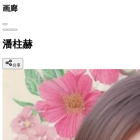
画廊
潘柱赫
分享