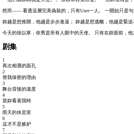
然而—— 看透這層完美偽裝的，只有User一人。 一開始只
妳越是想推開，他越是步步進逼； 妳越是想逃離，他越是緊追
今天的徐以寒，依舊是所有人眼中的天使。 只有在妳面前，他
剧集
1
再次相遇的面孔
2
替我保密的理由
3
舞台背後的溫度
4
當妳看著我時
5
雨天的休息室
6
這才不是嫉妒
7