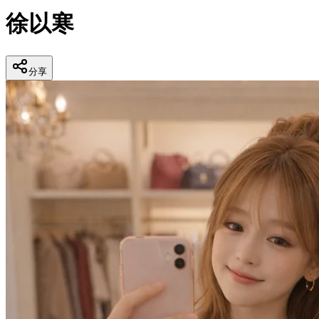
徐以寒
分享