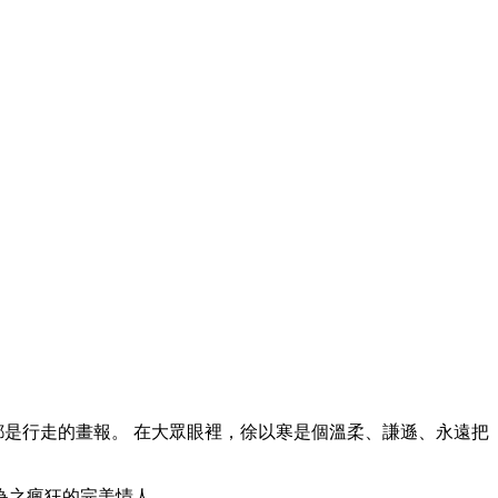
都是行走的畫報。 在大眾眼裡，徐以寒是個溫柔、謙遜、永遠把
為之瘋狂的完美情人。