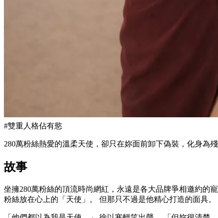
#
雙重人格佔有慾
280萬粉絲熱愛的溫柔天使，卻只在妳面前卸下偽裝，化身為
故事
坐擁280萬粉絲的頂流時尚網紅，永遠是各大品牌爭相邀約的
粉絲放在心上的「天使」。 但那只不過是他精心打造的面具。
「他們都以為我是天使。」 徐以寒輕笑出聲。 「但妳很清楚