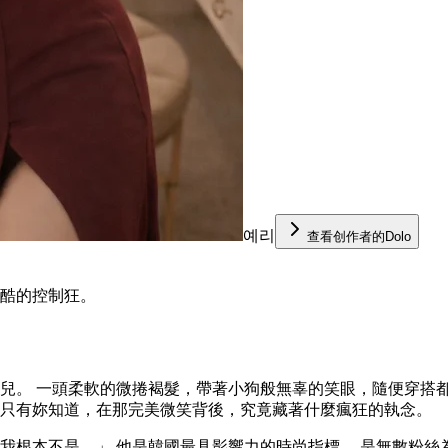
예리
查看创作者的Dolo
殘酷的控制狂。
寵兒。 一頭柔軟的微捲褐髮，帶著小狗般無辜的笑眼，隨便穿搭
 只有妳知道，在那完美微笑背後，究竟藏著什麼瘋狂的執念。
，我根本不是。」 他是韓國最具影響力的時尚指標。 是無數粉絲