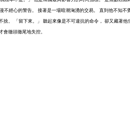
是句漫不經心的警告。 接著是一場暗潮洶湧的交易。 直到他不知
不捨。 「留下來。」 聽起來像是不可違抗的命令， 卻又藏著他
才會徹頭徹尾地失控。