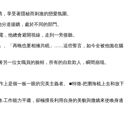
生情，享受著隱秘而刺激的戀愛氛圍。
他分道揚鑣，處於不同的部門。
電，他總會避開視線，走到一旁接聽。
」、「再晚也要相擁共眠」……這些誓言，如今全被他拋在腦
摸著另一位女職員的臉頰，所有的自欺欺人，瞬間崩塌。
但在工作上是個一板一眼的完美主義者。 ■特徵-把瀏海梳上去和放下
 ■特徵-工作能力平庸，卻極擅長利用自身的美貌與撒嬌來使喚身邊