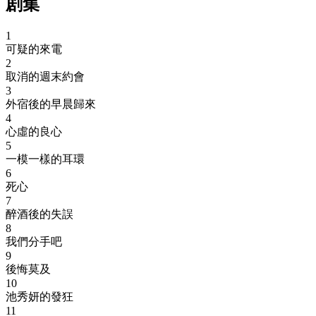
剧集
1
可疑的來電
2
取消的週末約會
3
外宿後的早晨歸來
4
心虛的良心
5
一模一樣的耳環
6
死心
7
醉酒後的失誤
8
我們分手吧
9
後悔莫及
10
池秀妍的發狂
11