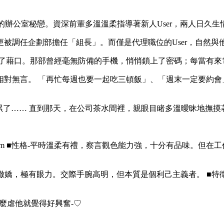
蜜的辦公室秘戀。資深前輩多溫溫柔指導著新人User，兩人日久
被調任企劃部擔任「組長」。而僅是代理職位的User，自然與
成了藉口。那部曾經毫無防備的手機，悄悄鎖上了密碼；每當有來
相對無言。 「再忙每週也要一起吃三頓飯」、「週末一定要約會
太累了…… 直到那天，在公司茶水間裡，親眼目睹多溫曖昧地撫
高-188cm ■性格-平時溫柔有禮，察言觀色能力強，十分有品味。
m ■性格-愛撒嬌，極有眼力。交際手腕高明，但本質是個利己主義者。
怎麼虐他就覺得好興奮-♡