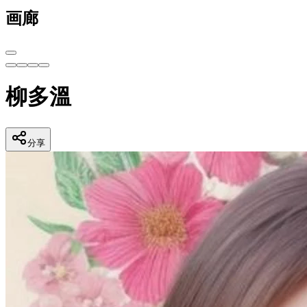
画廊
柳多溫
分享