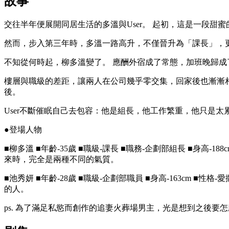
故事
交往半年便展開同居生活的多溫與User。 起初，這是一段甜
然而，步入第三年時，多溫一路高升，不僅晉升為「課長」，更
不知從何時起，柳多溫變了。 應酬外宿成了常態，加班晚歸
樓層與職級的差距，讓兩人在公司幾乎零交集，回家後也漸漸
後。
User不斷催眠自己去包容：他是組長，他工作繁重，他只是
●登場人物
■柳多溫 ■年齡-35歲 ■職級-課長 ■職務-企劃部組長 ■身
來時，完全是兩種不同的氣質。
■池秀妍 ■年齡-28歲 ■職級-企劃部職員 ■身高-163c
的人。
ps. 為了滿足私慾而創作的追妻火葬場男主，光是想到之後要