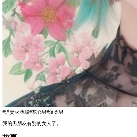
#
追妻火葬場
#
花心男
#
溫柔男
我的男朋友有別的女人了。