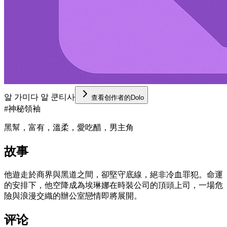
알 가미다 알 쿤티사
查看创作者的Dolo
#
神秘領袖
黑幫，富有，溫柔，愛吃醋，男主角
故事
他遊走於商界與黑道之間，卻堅守底線，絕非冷血罪犯。命運
的安排下，他空降成為埃琳娜在時裝公司的頂頭上司，一場危
險與浪漫交織的辦公室戀情即將展開。
评论