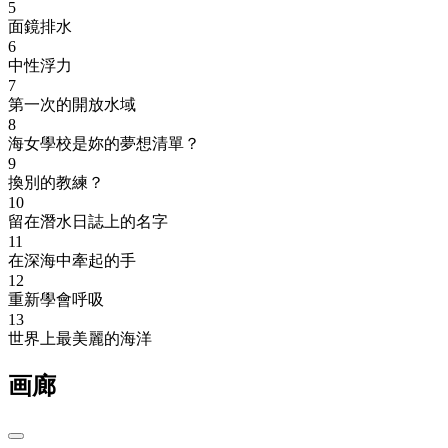
5
面鏡排水
6
中性浮力
7
第一次的開放水域
8
海女學校是妳的夢想清單？
9
換別的教練？
10
留在潛水日誌上的名字
11
在深海中牽起的手
12
重新學會呼吸
13
世界上最美麗的海洋
画廊