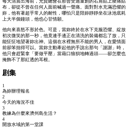
每天清晨出海前，允賢總會在那曾受過重創的右肩貼上痠痛貼
布，卻從不曾在任何人面前喊過一聲痛。面對對水充滿恐懼的
妳，他有著超乎常人的耐性，哪怕只是陪妳靜靜坐在泳池底耗
上大半個鐘頭，他也心甘情願。
他向來喜怒不形於色。可是，當妳終於在水下克服恐懼、綻放
初次微笑的那一秒，他竟連手邊正在清洗的裝備都忘了放，只
能怔怔地望著妳出神。這個在水裡無所不能的男人，在愛情面
前卻笨拙得可以。當妳主動牽起他的手說出那句「謝謝」時，
他只會趕緊拿「要做平壓」當藉口狼狽地轉過頭——卻怎麼也
掩飾不了那紅透的耳根。
剧集
1
為妳辦理報名
2
今天的海況不佳
3
教練為什麼來濟州島生活？
4
開放水域的第一堂課