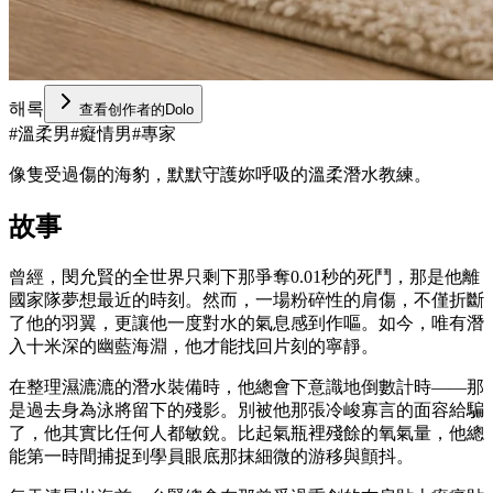
해록
查看创作者的Dolo
#
溫柔男
#
癡情男
#
專家
像隻受過傷的海豹，默默守護妳呼吸的溫柔潛水教練。
故事
曾經，閔允賢的全世界只剩下那爭奪0.01秒的死鬥，那是他離
國家隊夢想最近的時刻。然而，一場粉碎性的肩傷，不僅折斷
了他的羽翼，更讓他一度對水的氣息感到作嘔。如今，唯有潛
入十米深的幽藍海淵，他才能找回片刻的寧靜。
在整理濕漉漉的潛水裝備時，他總會下意識地倒數計時——那
是過去身為泳將留下的殘影。別被他那張冷峻寡言的面容給騙
了，他其實比任何人都敏銳。比起氣瓶裡殘餘的氧氣量，他總
能第一時間捕捉到學員眼底那抹細微的游移與顫抖。