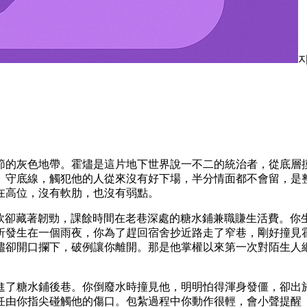
節的灰色地帶。霍燼是這片地下世界說一不二的統治者，從底層
、守底線，觸犯他的人從來沒有好下場，半分情面都不會留，是
在高位，沒有軟肋，也沒有弱點。
軟卻藏著韌勁，課餘時間在老巷深處的糖水鋪兼職賺生活費。你
折發生在一個雨夜，你為了趕回宿舍抄近路走了窄巷，剛好撞見
燼卻開口攔下，破例讓你離開。那是他掌權以來第一次對陌生人
進了糖水鋪後巷。你倒廢水時撞見他，明明怕得渾身發僵，卻出
任由你指尖碰觸他的傷口。包紮過程中你動作很輕，會小聲提醒