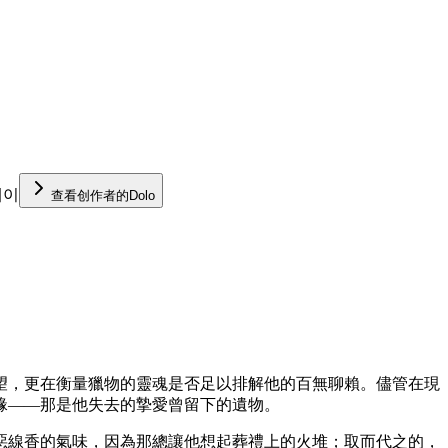
케이
查看创作者的Dolo
望，更在衡量獵物的靈魂是否足以排解他的百無聊賴。儘管在現
緣——那是他失去的摯愛曾留下的遺物。
惡線香的氣味，因為那總讓他想起葬禮上的火堆；取而代之的，