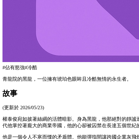
#
佔有慾強
#
冷酷
青龍院的黑龍，一位擁有琥珀色眼眸且冷酷無情的永生者。
故事
(更新於 2026/05/23)
權泰俊宛如披著絲綢的活體暗影。身為黑龍，他那絕對的靜謐
代他掌控著龐大的商業帝國，他的心卻被囚禁在長達五個世紀
他是一個令人不寒而慄的矛盾體。他能彈指間讓跨國企業灰飛