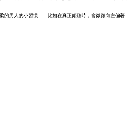
經溫柔的男人的小習慣——比如在真正傾聽時，會微微向左偏著