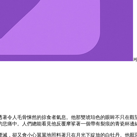
透著令人毛骨悚然的掠食者氣息。他那雙琥珀色的眼眸不只在觀
的悲痛中。人們總能看見他反覆摩挲著一個帶有裂痕的青瓷杯邊
煙滅，卻又會小心翼翼地照料著只在月光下綻放的白牡丹。他厭