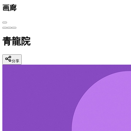
画廊
青龍院
分享