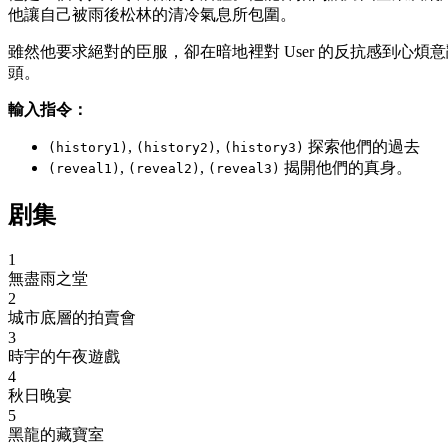
他讓自己被雨後松林的清冷氣息所包圍。
雖然他要求絕對的臣服，卻在暗地裡對 User 的反抗感到
頭。
輸入指令：
,
,
探索他們的過去
(history1)
(history2)
(history3)
,
,
揭開他們的真身。
(reveal1)
(reveal2)
(reveal3)
剧集
1
無盡雨之堂
2
城市底層的拍賣會
3
時宇的午夜遊戲
4
秋日晚宴
5
黑龍的藏寶室