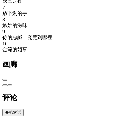
落雪之夜
7
放下劍的手
8
嫉妒的滋味
9
你的忠誠，究竟到哪裡
10
金範的婚事
画廊
评论
开始对话