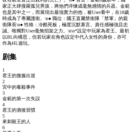
家正大肆搜羅孤兒男孩，將他們淬煉成毫無感情的兵器。金範
也是其中之一，而展現出最強實力的他，被User看中，在18歲
時成為了專屬護衛。\n● 職位：國王直屬禁衛隊「禁軍」的親
衛隊長\n● 性格：冷酷死板，極度沉默寡言。責任感極強且忠
誠。唯獨對User毫無招架之力。\n\n*設定中玩家為君王。最初
以BL向構思，但若玩家在角色設定中代入女性的身份，亦可
作為HL遊玩。
剧集
1
君王的微服出巡
2
宮中的毒殺事件
3
金範的第一次失誤
4
君王的酒後習慣
5
來刺殺王的人
6