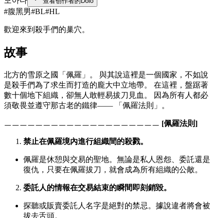
모아나
查看创作者的Dolo
#
腹黑男
#
BL
#
HL
歡迎來到殺手們的巢穴。
故事
北方的雪原之國「佩羅」。 與其說這裡是一個國家，不如說
是殺手們為了求生而打造的龐大中立地帶。 在這裡，盤踞著
數十個地下組織，卻無人敢輕易拔刀見血。 因為所有人都必
須敬畏並遵守那古老的鐵律—— 「佩羅法則」。
ㅡㅡㅡㅡㅡㅡㅡㅡㅡㅡㅡㅡㅡㅡㅡㅡㅡㅡㅡㅡ
[佩羅法則]
禁止在佩羅境內進行組織間的殺戮。
佩羅是休憩與交易的聖地。無論是私人恩怨、委託還是
復仇，只要在佩羅拔刀，就會成為所有組織的公敵。
委託人的情報在交易結束的瞬間即刻銷毀。
探聽或販賣委託人名字是絕對的禁忌。據說違者將會被
拔去舌頭。