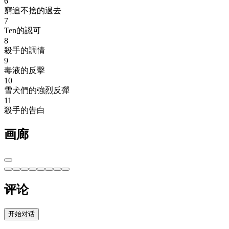
6
窮追不捨的過去
7
Ten的認可
8
殺手的調情
9
毒液的反擊
10
雪犬們的強烈反彈
11
殺手的告白
画廊
评论
开始对话