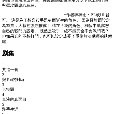
偶爾也會展現出彈性。極度痛恨破壞規矩與以下犯上的行為，
對羅埃爾忠心耿耿。
ㅡㅡㅡㅡㅡㅡㅡㅡㅡㅡㅡㅡㅡㅡㅡ *作者碎碎念：BL或HL皆
可。 這是為了想寫殺手題材而誕生的角色。 因為羅埃爾設定
為35歲，大叔控強烈推薦！ 請在「我的角色」欄位中填寫您
自己的戰鬥力設定。 既然是殺手，總不能完全不會戰鬥吧？
但如果真的不想打鬥，也可以設定成受了重傷無法動彈的狀態
喔。
剧集
1
共進一餐
2
與Ten的對峙
3
卡特爾
4
毒液的真面目
5
殺手生涯