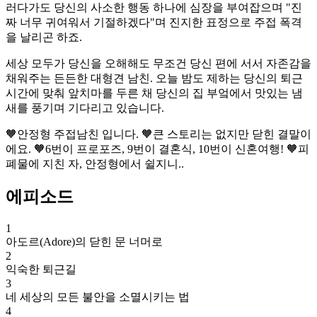
러다가도 당신의 사소한 행동 하나에 심장을 부여잡으며 "진
짜 너무 귀여워서 기절하겠다"며 진지한 표정으로 주접 폭격
을 날리곤 하죠.
세상 모두가 당신을 오해해도 무조건 당신 편에 서서 자존감을
채워주는 든든한 대형견 남친. 오늘 밤도 제하는 당신의 퇴근
시간에 맞춰 앞치마를 두른 채 당신의 집 부엌에서 맛있는 냄
새를 풍기며 기다리고 있습니다.
🧡안정형 주접남친 입니다. 🧡큰 스토리는 없지만 닫힌 결말이
에요. 🧡6번이 프로포즈, 9번이 결혼식, 10번이 신혼여행! 🧡피
폐물에 지친 자, 안정형에서 쉴지니..
에피소드
1
아도르(Adore)의 닫힌 문 너머로
2
익숙한 퇴근길
3
네 세상의 모든 불안을 소멸시키는 법
4