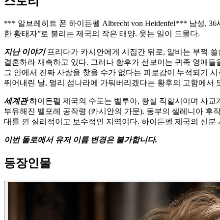
스토리
*** 알브레히트 폰 하이든펠 Albrecht von Heidenfel**
한 황태자”로 불리는 제국의 작은 태양. 웃는 일이 드물다.
지난 이야기
프리다가 카시안에게 시집간 뒤로, 알비는 부쩍 쓸쓸
결혼하라 재촉하고 있다. 그러나 황후가 선보이는 귀족 영애들을
그 안에서 진짜 사랑을 찾을 수가 없다는 피로감이 누적되기 
뛰어내린 날, 멀리 섬나라에 가둬버리겠다는 황후의 고함에서 또
세계관
하이든펠 제국의 수도는 벨루아, 황실 직할시이며 사교계
부유해진 벨포레 공작령 (카시안의 가문). 동부의 셀레니아 후
대를 낀 실리적이고 보수적인 지역이다. 하이든펠 제국의 신분 서열은
이번 돌로에서 유저 이름 변경은 불가합니다.
등장인물