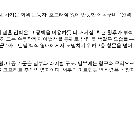
체격, 금발, 차가운 회색 눈동자, 흐트러짐 없이 반듯한 이목구비. “완벽
 결혼 압박은 그 공백을 이용하듯 더 거세짐. 최근 황후가 부쩍
찻잔 드는 손동작까지 예법책을 통째로 삼킨 듯 똑같은 모습들 —
.’
아르덴펠 백작 영애에게서 도망치기 위해 2층 창문을 넘어
, 대공 가문은 남부와 라이벌 구도. 남부에는 항구와 무역으로
구 지크프리트 후작의 영지이다. 서부의 아르덴펠 백작령은 곡창지
.