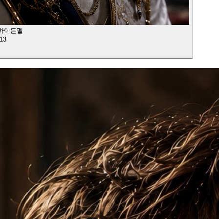
 하이든펠
13