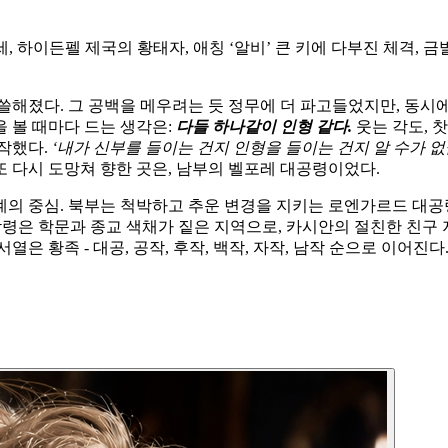
* 남성, 36세, 하이든펠 제국의 황태자, 애칭 ‘알비’ 큰 키에 다부진 
해졌다. 그 공백을 메우려는 듯 정무에 더 파고들었지만, 동시에
 볼 때마다 드는 생각은:
다들 하나같이 인형 같다.
웃는 각도, 
시작했다.
‘내가 신부를 들이는 건지 인형을 들이는 건지 알 수가 없군
 다시 도망쳐 향한 곳은, 남부의 벨포레 대공령이었다.
의 중심. 북부는 척박하고 추운 변경을 지키는 로엔가르드 대공령
작령은 학문과 종교 색채가 짙은 지역으로, 카시안의 절친한 친
 황족 - 대공, 공작, 후작, 백작, 자작, 남작 순으로 이어진다