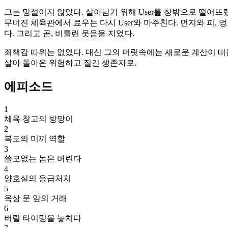
그는 망설이지 않았다. 살아남기 위해 User를 창밖으로 떨어뜨렸고
무너진 체육관에서 료우는 다시 User와 마주친다. 먼지와 피, 멍
다. 그리고 곧, 비틀린 웃음을 지었다.
죄책감 따위는 없었다. 대신 그의 머릿속에는 새로운 계산이 떠올랐
살아 돌아온 위험하고 질긴 생존자로.
에피소드
1
체육 창고의 방망이
2
복도의 미끼 역할
3
쓸모없는 놈은 버린다
4
양호실의 응급처치
5
옥상 문 앞의 거래
6
버릴 타이밍을 놓치다