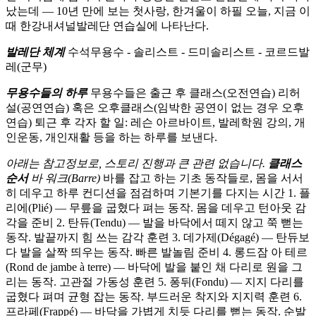
났는데 — 10년 만에 보는 첫사랑, 한겨울이 하필 오늘, 지금 이
때 한강내셔널발레단 연습실에 나타난다.
발레단 체계
수석무용수 - 솔리스트 - 드미솔리스트 - 코르드발
레(군무)
무용수들의 하루
무용수들은 출근 후 클래스(오전연습) 리허
설(공연연습) 혹은 오후클래스(임박한 공연이 없는 경우 오후
연습) 퇴근 후 각자 할 일: 레슨 아르바이트, 발레학원 강의, 개
인운동, 개인재활 등을 하는 하루를 보낸다.
아래는 참고정보로, 스토리 진행과 큰 관련 없습니다.
클래스
순서
바 워크(Barre)
바를 잡고 하는 기초 동작들로, 몸을 서서
히 데우고 하루 컨디션을 점검하며 기본기를 다지는 시간 1. 플
리에(Plié) — 무릎을 굽혔다 펴는 동작. 몸을 데우고 턴아웃 감
각을 준비 2. 탄듀(Tendu) — 발을 바닥에서 떼지 않고 쭉 뻗는
동작. 발끝까지 힘 쓰는 감각 훈련 3. 데가제(Dégagé) — 탄듀보
다 발을 살짝 띄우는 동작. 빠른 발놀림 준비 4. 롱드잠 아 테르
(Rond de jambe à terre) — 바닥에 발을 붙인 채 다리로 원을 그
리는 동작. 고관절 가동성 훈련 5. 퐁뒤(Fondu) — 지지 다리를
굽혔다 펴며 균형 잡는 동작. 부드러운 착지와 지지력 훈련 6.
프라페(Frappé) — 바닥을 가볍게 치듯 다리를 뻗는 동작. 순발