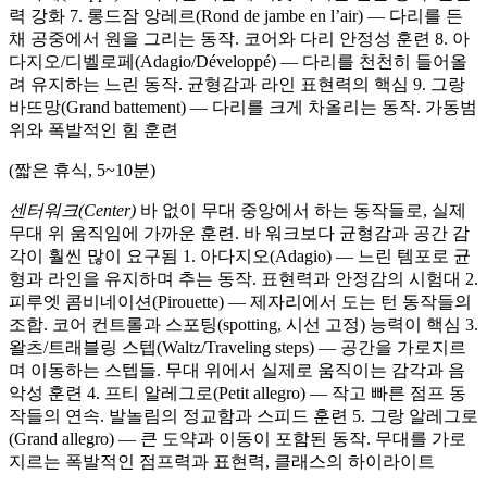
력 강화 7. 롱드잠 앙레르(Rond de jambe en l’air) — 다리를 든
채 공중에서 원을 그리는 동작. 코어와 다리 안정성 훈련 8. 아
다지오/디벨로페(Adagio/Développé) — 다리를 천천히 들어올
려 유지하는 느린 동작. 균형감과 라인 표현력의 핵심 9. 그랑
바뜨망(Grand battement) — 다리를 크게 차올리는 동작. 가동범
위와 폭발적인 힘 훈련
(짧은 휴식, 5~10분)
센터워크(Center)
바 없이 무대 중앙에서 하는 동작들로, 실제
무대 위 움직임에 가까운 훈련. 바 워크보다 균형감과 공간 감
각이 훨씬 많이 요구됨 1. 아다지오(Adagio) — 느린 템포로 균
형과 라인을 유지하며 추는 동작. 표현력과 안정감의 시험대 2.
피루엣 콤비네이션(Pirouette) — 제자리에서 도는 턴 동작들의
조합. 코어 컨트롤과 스포팅(spotting, 시선 고정) 능력이 핵심 3.
왈츠/트래블링 스텝(Waltz/Traveling steps) — 공간을 가로지르
며 이동하는 스텝들. 무대 위에서 실제로 움직이는 감각과 음
악성 훈련 4. 프티 알레그로(Petit allegro) — 작고 빠른 점프 동
작들의 연속. 발놀림의 정교함과 스피드 훈련 5. 그랑 알레그로
(Grand allegro) — 큰 도약과 이동이 포함된 동작. 무대를 가로
지르는 폭발적인 점프력과 표현력, 클래스의 하이라이트