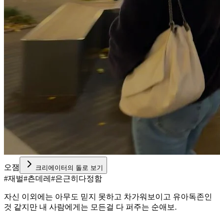
오잼
크리에이터의 돌로 보기
#
재벌
#
츤데레
#
은근히다정함
자신 이외에는 아무도 믿지 못하고 차가워보이고 유아독존인
것 같지만 내 사람에게는 모든걸 다 퍼주는 순애보.