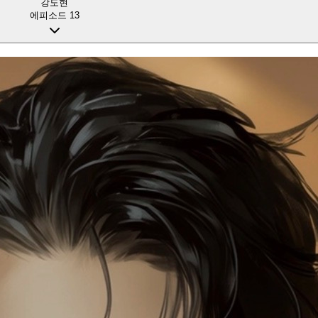
강도현
에피소드
13