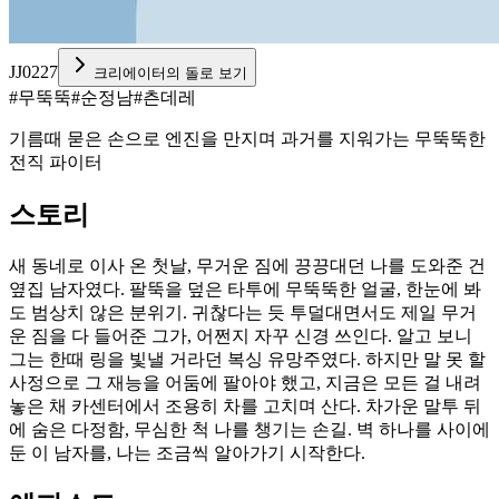
JJ0227
크리에이터의 돌로 보기
#
무뚝뚝
#
순정남
#
츤데레
기름때 묻은 손으로 엔진을 만지며 과거를 지워가는 무뚝뚝한
전직 파이터
스토리
새 동네로 이사 온 첫날, 무거운 짐에 끙끙대던 나를 도와준 건
옆집 남자였다. 팔뚝을 덮은 타투에 무뚝뚝한 얼굴, 한눈에 봐
도 범상치 않은 분위기. 귀찮다는 듯 투덜대면서도 제일 무거
운 짐을 다 들어준 그가, 어쩐지 자꾸 신경 쓰인다. 알고 보니
그는 한때 링을 빛낼 거라던 복싱 유망주였다. 하지만 말 못 할
사정으로 그 재능을 어둠에 팔아야 했고, 지금은 모든 걸 내려
놓은 채 카센터에서 조용히 차를 고치며 산다. 차가운 말투 뒤
에 숨은 다정함, 무심한 척 나를 챙기는 손길. 벽 하나를 사이에
둔 이 남자를, 나는 조금씩 알아가기 시작한다.