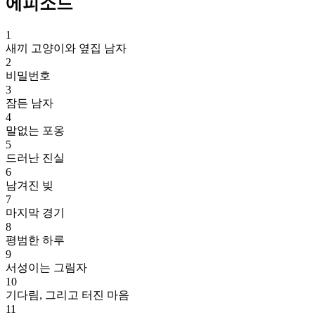
에피소드
1
새끼 고양이와 옆집 남자
2
비밀번호
3
잠든 남자
4
말없는 포옹
5
드러난 진실
6
남겨진 빚
7
마지막 경기
8
평범한 하루
9
서성이는 그림자
10
기다림, 그리고 터진 마음
11