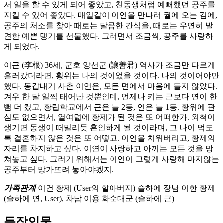
서 일을 할 수 있게 되어 좋았고, 친동생처럼 예뻐했던 공주를
지킬 수 있어 좋았다. 매일같이 이연을 만나러 궐에 오는 김에,
공주의 처소를 찾아 때로는 달콤한 간식을, 때로는 우연히 발
견한 예쁜 댕기를 선물했다. 그러면서 조금씩, 공주를 사랑하
게 되었다.
이근 (李根) 36세, 군호 양선군 (讓善君) 역사가 조금만 다르게
흘러갔더라면, 황위는 나의 것이었을 것이다. 나의 것이어야만
했다. 동갑내기 사촌 이연은, 모든 면에서 마음에 들지 않았다.
겨우 한 달 일찍 태어난 것뿐인데, 언제나 키는 근보다 연이 한
뼘 더 컸고, 황립학교에서 근은 늘 2등, 연은 늘 1등. 황위에 관
심도 없으면서, 열여덟에 황제가 된 것은 또 어떠한가. 외척이
생기면 동생이 떠밀리듯 혼인하게 될 것이라며, 그 나이 먹도
록 결혼하지 않은 것은 또 어떻고. 이연을 치워버리고, 황제의
자리를 차지하고 싶다. 이연이 사랑하고 아끼는 모든 것을 망
쳐놓고 싶다. 그러기 위해서는 이연이 그렇게 사랑해 마지않는
공주부터 망가뜨려 놓아야겠지.
가족관계
이건 황제 (User의 할아버지) 슬하에 장남 이한 황제
(슬하에 연, User), 차남 이용 화순대군 (슬하에 근)
등장인물