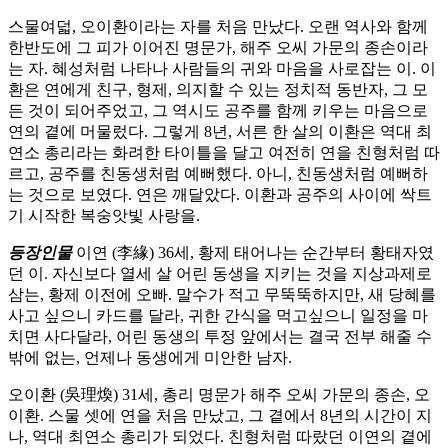
스물여덟, 오이환이라는 자를 처음 만났다. 오랜 역사와 함께
한반도에 그 피가 이어진 명문가, 해주 오씨 가문의 종손이라
는 자. 혜성처럼 나타나 사람들의 귀와 마음을 사로잡는 이. 이
환은 연에게 친구, 형제, 의지할 수 있는 정치적 동반자, 그 모
든 것이 되어주었고, 그 역시도 공주를 함께 키우는 마음으로
연의 곁에 머물렀다. 그렇게 8년, 서른 한 살의 이환은 역대 최
연소 총리라는 화려한 타이틀을 달고 여전히 연을 친형처럼 따
르고, 공주를 친동생처럼 예뻐했다. 아니, 친동생처럼 예뻐하
는 것으로 보였다. 연은 깨달았다. 이환과 공주의 사이에 싹트
기 시작한 복숭앗빛 사랑을.
등장인물
이연 (李緣) 36세, 황제 태어나는 순간부터 황태자였
던 이. 자신보다 열세 살 어린 동생을 지키는 것을 지상과제로
삼는, 황제 이전에 오빠. 말수가 적고 무뚝뚝하지만, 새 당혜를
사고 싶으니 카드를 달라, 귀한 간식을 먹고싶으니 일정을 마
치면 사다달라, 어린 동생의 투정 앞에서는 결국 전부 해줄 수
밖에 없는, 언제나 동생에게 미안한 남자.
오이환 (吳理煥) 31세, 총리 명문가 해주 오씨 가문의 종손, 오
이환. 스물 셋에 연을 처음 만났고, 그 곁에서 8년의 시간이 지
나, 역대 최연소 총리가 되었다. 친형처럼 따랐던 이연의 곁에