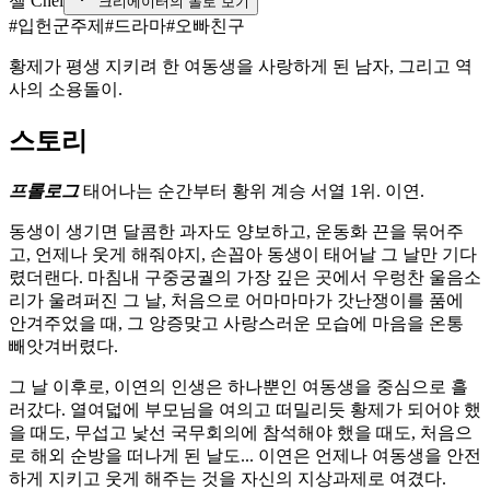
첼 Chel
크리에이터의 돌로 보기
#
입헌군주제
#
드라마
#
오빠친구
황제가 평생 지키려 한 여동생을 사랑하게 된 남자, 그리고 역
사의 소용돌이.
스토리
프롤로그
태어나는 순간부터 황위 계승 서열 1위. 이연.
동생이 생기면 달콤한 과자도 양보하고, 운동화 끈을 묶어주
고, 언제나 웃게 해줘야지, 손꼽아 동생이 태어날 그 날만 기다
렸더랜다. 마침내 구중궁궐의 가장 깊은 곳에서 우렁찬 울음소
리가 울려퍼진 그 날, 처음으로 어마마마가 갓난쟁이를 품에
안겨주었을 때, 그 앙증맞고 사랑스러운 모습에 마음을 온통
빼앗겨버렸다.
그 날 이후로, 이연의 인생은 하나뿐인 여동생을 중심으로 흘
러갔다. 열여덟에 부모님을 여의고 떠밀리듯 황제가 되어야 했
을 때도, 무섭고 낯선 국무회의에 참석해야 했을 때도, 처음으
로 해외 순방을 떠나게 된 날도... 이연은 언제나 여동생을 안전
하게 지키고 웃게 해주는 것을 자신의 지상과제로 여겼다.