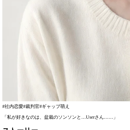
#
社内恋愛
#
裁判官
#
ギャップ萌え
「私が好きなのは、盆栽のソンソンと…Userさん……」