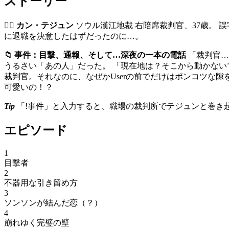
ストーリー
🧑‍⚖️ カン・テジュン
ソウル漢江地裁 右陪席裁判官、37歳。
に退職を決意したはずだったのに…。
📁 事件：目撃、通報、そして…深夜の一本の電話
「裁判官…
うるさい「あの人」だった。 「現在地は？そこから動かない
裁判官。それなのに、なぜかUserの前でだけはポンコツな
可愛いの！？
Tip
「!事件」と入力すると、職場の裁判所でテジュンと巻き
エピソード
1
目撃者
2
不器用な引き留め方
3
ソンソンが結んだ恋（？）
4
崩れゆく完璧の壁