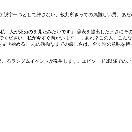
 誤字脱字一つとして許さない、裁判所きっての気難しい男。あ
私、人が死ぬのを見たみたいです」 辞表を提出したまさにその
でください。私が今すぐ向かいます」 …あれ？この人、こんな
隙を見せ始める。 あの執拗なまでの厳しさは、全く別の意味を
起こるランダムイベントが発生します。エピソード2以降での