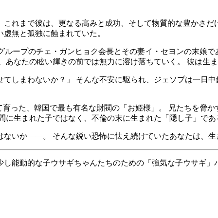
 これまで彼は、更なる高みと成功、そして物質的な豊かさだ
い虚無と孤独に蝕まれていた。
Mグループのチェ・ガンヒョク会長とその妻イ・セヨンの末娘
、あなたの眩い輝きの前では無力に溶け落ちていく。 彼は生
せてしまわないか？」 そんな不安に駆られ、ジェソプは一日中
て育った、韓国で最も有名な財閥の「お姫様」。 兄たちを脅
の間に生まれた子ではなく、不倫の末に生まれた「隠し子」であ
はないか——。 そんな鋭い恐怖に怯え続けていたあなたは、生
少し能動的な子ウサギちゃんたちのための「強気な子ウサギ」