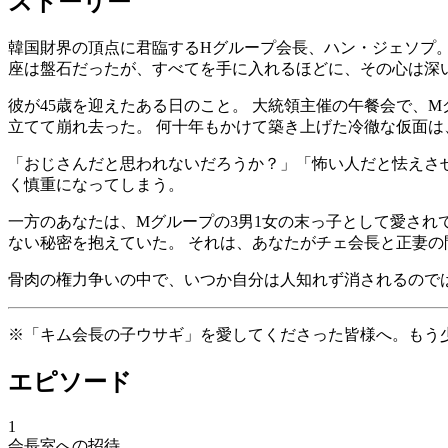
ストーリー
韓国財界の頂点に君臨するHグループ会長、ハン・ジェソプ。
座は盤石だったが、すべてを手に入れるほどに、その心は深
彼が45歳を迎えたある日のこと。 大統領主催の午餐会で、
立てて崩れ去った。 何十年もかけて築き上げた冷徹な仮面は
「おじさんだと思われないだろうか？」「怖い人だと怯えさ
く慎重になってしまう。
一方のあなたは、Mグループの3男1女の末っ子として愛され
ない秘密を抱えていた。 それは、あなたがチェ会長と正妻
骨肉の権力争いの中で、いつか自分は人知れず消されるので
※「キム会長の子ウサギ」を愛してくださった皆様へ。もう
エピソード
1
会長室への招待