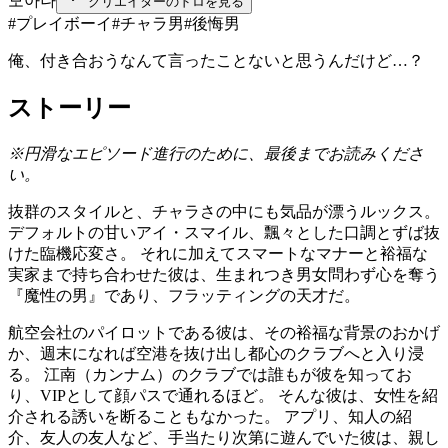
모아나
クリエイターのドロを見る
#
プレイボーイ
#
チャラ男
#
後悔男
俺、付き合おうなんて言ったことないと思うんだけど…？
ストーリー
※円滑なエピソード進行のために、最後までお読みくださ
い。
抜群のスタイルと、チャラさの中にも気品が漂うルックス。
デフォルトの甘いアイ・スマイル、飄々とした口調とずば抜
けた臨機応変さ。 それに加えてスマートなマナーと裕福な
実家まで持ち合わせた彼は、生まれつき男女問わず心を奪う
『魔性の男』であり、フラッティングの天才だ。
航空会社のパイロットである彼は、その裕福な背景のおかげ
か、週末になれば空港を抜け出し都心のクラブへと入り浸
る。 江南（カンナム）のクラブでは誰もが彼を知ってお
り、VIPとして顔パスで通れるほど。 そんな彼は、女性を紹
介される誘いを断ることもなかった。 アプリ、知人の紹
介、友人の友人など、手当たり次第に遊んでいた彼は、親し