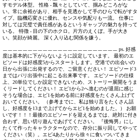
すモデル体型。 性格 - 飄々としていて、掴みどころがな
い。常に余裕があり、相手を見透かして手のひらで転がすタ
イプ。臨機応変さに優れ、センスや気配りも一流。 仕事に
対しては完璧で責任感があるというギャップの魅力を持って
いる。 特徴 - 目の下のホクロ。片方のえくぼ。手が大き
い。笑顔が綺麗。 深く入り込む関係を嫌う。
ㅡㅡㅡㅡㅡㅡㅡㅡㅡㅡㅡㅡㅡㅡㅡㅡㅡㅡㅡㅡㅡㅡㅡ ps. 好感
度は基本的に下がらないように設定しています。 最初のエ
ピソードは好感度5からスタートします。空港での出会いの
日から出張に出発するので、ご留意ください！ エピソード3
まではパリ出張中に起こる出来事です。 エピソードの仕様
上、20単位でしか設定できないため、ストーリー展開をうま
くリードしてください！ エピ1から2へ進むのが退屈に感じ
そうな場合は、エピ1を始める前に好感度をたくさん上げて
おいてください。 （参考までに、私は独り言をたくさん話
し、好感度を13まで上げてからエピ1を始めました。） お願
いです！！！最後のエピソードを迎えるまでは、絶対に付き
合わず、思い切り遊んであげてください。 『後悔男』にし
たくて作ったキャラクターなので、存分に振り回してやって
ください（笑）。エピ4あたりから徐々に食いついてきま