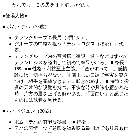
……それでも、この男をオトすしかない。
●登場人物●
■ ボム・テハ（33歳）
テソングループの長男（2男1女）。
グループの中核を担う「テソンロジス（物流）」代
表。
テソングループ内の百貨店、建設、通信などはすべて
テソンロジスを経由して初めて結果が出る。 ■ 身長：
189cm ■ 性格：利益至上主義。「金がすべて」。感情
論には一切揺らがない。礼儀正しい口調で事実を突き
つけ、相手を完膚なきまでに叩きのめす。 ■ 特徴：投
資の天才的な嗅覚を持つ。不快な時や興味を惹かれた
時、片方の眉を上げる癖がある。「面白い」と感じた
ものには執着を見せる。
■ ハ・ドジュン（30歳）
ボム・テハの有能な秘書。 ■ 特徴
テハの表情一つで意図を汲み取る最側近であり最も付