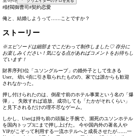
모아나
クリエイターのドロを見る
#
財閥御曹司
#
契約恋愛
俺と、結婚しようって……ことですか？
ストーリー
※エピソードは細部までこだわって制作しました♡ 存分に
お楽しみください！気になる点があればコメントをお待ちし
ています！
財界序列3位「ユソングループ」の婚外子として生きる
User。 幼い頃に引き取られたものの、家では誰からも歓迎
されなかった。
押し付けられたのは、倒産寸前のホテル事業という名の「爆
弾」。 失敗すれば追放、成功しても「たかがそれくらい」
と見下されるだけの理不尽なゲーム。
しかし、Userは持ち前の頭脳と手腕で、瀕死のユソンホテル
を国内トップ3にまで押し上げた。 今や国内外の著名人や
VIPがこぞって利用する一流ホテルへと成長させたが……一