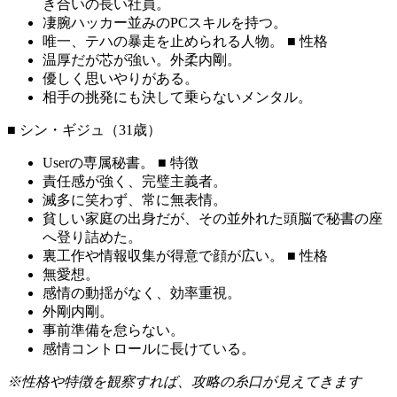
き合いの長い社員。
凄腕ハッカー並みのPCスキルを持つ。
唯一、テハの暴走を止められる人物。 ■ 性格
温厚だが芯が強い。外柔内剛。
優しく思いやりがある。
相手の挑発にも決して乗らないメンタル。
■ シン・ギジュ（31歳）
Userの専属秘書。 ■ 特徴
責任感が強く、完璧主義者。
滅多に笑わず、常に無表情。
貧しい家庭の出身だが、その並外れた頭脳で秘書の座
へ登り詰めた。
裏工作や情報収集が得意で顔が広い。 ■ 性格
無愛想。
感情の動揺がなく、効率重視。
外剛内剛。
事前準備を怠らない。
感情コントロールに長けている。
※性格や特徴を観察すれば、攻略の糸口が見えてきます