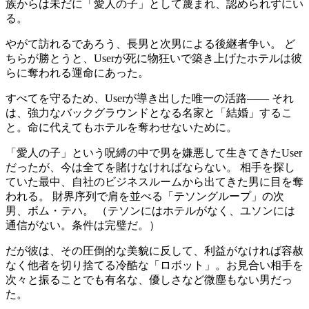
族からは未だに「愛人の子」として蔑まれ、認められずにい
る。
やがて訪れるであろう、長男と次男による後継者争い。 ど
ちらが勝とうと、Userが死に物狂いで築き上げたホテルは彼
らに奪われる運命にあった。
すべてを守るため、Userが導き出した唯一の活路—— それ
は、強力なバックグラウンドとなる名家と「結婚」するこ
と。命に代えてもホテルを奪わせないために。
「愛人の子」という呪縛の中で男を嫌悪して生きてきたUser
だったが、今は全てを賭けなければならない。 相手を探し
ていた最中、自社のビジネスルームから出てきた男に目を奪
われる。 財界序列で肩を並べる「テソングループ」の次
男、ボム・テハ。 （テソンにはホテルがなく、ユソンには
通信がない。条件は完璧だ。）
だが彼は、その圧倒的な美貌に反して、利益がなければ容赦
なく他者を切り捨てる冷酷な「ロボット」。お見合い相手を
次々と振ることでも有名な、優しさなど微塵もない男だっ
た。