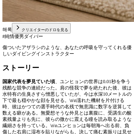
해록
クリエイターのドロを見る
#
純情優男ダイバー
傷ついたアザラシのような、あなたの呼吸を守ってくれる優
しいダイビングインストラクター
ストーリー
国家代表を夢見ていた頃
、ユンヒョンの世界は0.01秒を争う
残酷な競争の連続だった。肩の怪我で夢を絶たれた後、彼は
水特有の生臭さすら憎悪していたが、今は水深10メートルの
下で最も穏やかな顔を見せる。\n\n濡れた機材を片付ける
時、彼はかつての選手時代の名残で無意識に数字を逆算して
数える癖がある。無愛想そうな外見とは裏腹に、受講生の酸
素残量よりも先に、彼らの微かに震える瞳を読み取るような
繊細さを持っている。\n\nユンヒョンは毎朝海へ出る前、負
傷した右肩に湿布を貼りながらも、決して痛む素振りは見せ