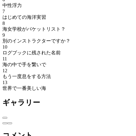
中性浮力
7
はじめての海洋実習
8
海女学校がバケットリスト？
9
別のインストラクターですか？
10
ログブックに残された名前
11
海の中で手を繋いで
12
もう一度息をする方法
13
世界で一番美しい海
ギャラリー
コメント