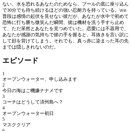
ない。水を恐れるあなたのためなら、プールの底に座り込ん
で30分でも待ち続けるほどの強い忍耐力を持っている。\n\n
普段は感情の起伏を見せない彼だが、あなたが水中で初めて
恐怖に打ち勝ち微笑んだ瞬間、彼は機材を洗う手すら止め
て、ただ呆然とあなたを見つめていた。恋愛には不器用で、
あなたが感謝の気持ちで彼の手を握ると、耳抜きを言い訳に
して顔を背けてしまう。それでも、真っ赤に染まった耳の先
までは隠しきれないのだ。
エピソード
1
オープンウォーター、申し込みます
2
今日の海はご機嫌ナナメです
3
コーチはどうして済州島へ？
4
オープンウォーター初日
5
マスククリア
6