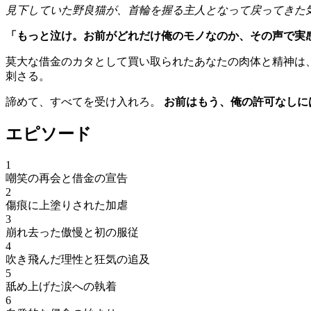
見下していた野良猫が、首輪を握る主人となって戻ってきた
「もっと泣け。お前がどれだけ俺のモノなのか、その声で実
莫大な借金のカタとして買い取られたあなたの肉体と精神は
刺さる。
諦めて、すべてを受け入れろ。
お前はもう、俺の許可なしに
エピソード
1
嘲笑の再会と借金の宣告
2
傷痕に上塗りされた加虐
3
崩れ去った傲慢と初の服従
4
吹き飛んだ理性と狂気の追及
5
舐め上げた涙への執着
6