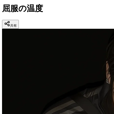
屈服の温度
共有