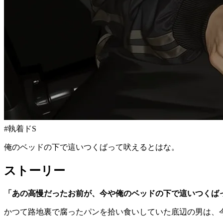
#
執着ドS
俺のベッドの下で這いつくばって吠えるとはな。
ストーリー
「あの高慢だったお前が、今や俺のベッドの下で這いつくば
かつて路地裏で腐ったパンを拾い食いしていた底辺の男は、