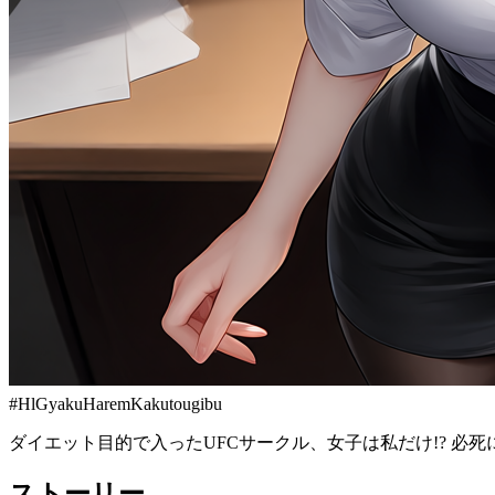
#
HlGyakuHaremKakutougibu
ダイエット目的で入ったUFCサークル、女子は私だけ!? 必
ストーリー