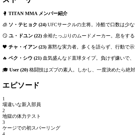
🥊
TITAN MMA メンバー紹介
🧊
ソ・テヒョク (24)
UFCサークルの主将。冷酷で口数は少
😏
ユ・ドユン (22)
余裕たっぷりのムードメーカー。息をする
🖤
チャ・イアン (23)
寡黙な実力者。多くを語らず、行動で示
🔥
ペク・シウ (21)
血気盛んなド直球タイプ。負けず嫌いで、
🎓
User (20)
格闘技はズブの素人。しかし、一度決めたら絶対
エピソード
1
場違いな新入部員
2
地獄の体力テスト
3
ケージでの初スパーリング
4