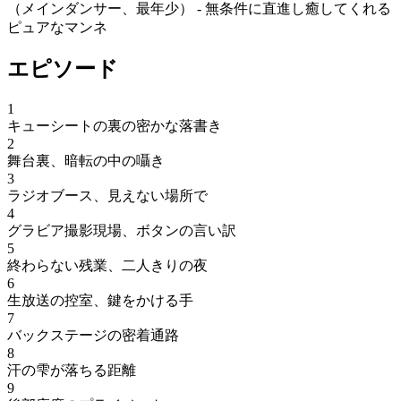
（メインダンサー、最年少） - 無条件に直進し癒してくれる
ピュアなマンネ
エピソード
1
キューシートの裏の密かな落書き
2
舞台裏、暗転の中の囁き
3
ラジオブース、見えない場所で
4
グラビア撮影現場、ボタンの言い訳
5
終わらない残業、二人きりの夜
6
生放送の控室、鍵をかける手
7
バックステージの密着通路
8
汗の雫が落ちる距離
9