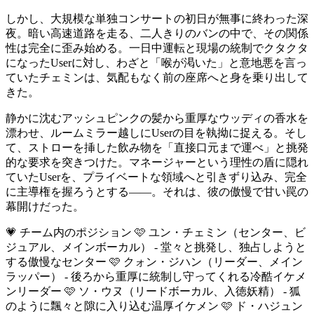
しかし、大規模な単独コンサートの初日が無事に終わった深
夜。暗い高速道路を走る、二人きりのバンの中で、その関係
性は完全に歪み始める。一日中運転と現場の統制でクタクタ
になったUserに対し、わざと「喉が渇いた」と意地悪を言っ
ていたチェミンは、気配もなく前の座席へと身を乗り出して
きた。
静かに沈むアッシュピンクの髪から重厚なウッディの香水を
漂わせ、ルームミラー越しにUserの目を執拗に捉える。そし
て、ストローを挿した飲み物を「直接口元まで運べ」と挑発
的な要求を突きつけた。マネージャーという理性の盾に隠れ
ていたUserを、プライベートな領域へと引きずり込み、完全
に主導権を握ろうとする——。それは、彼の傲慢で甘い罠の
幕開けだった。
💗 チーム内のポジション 🩷 ユン・チェミン（センター、ビ
ジュアル、メインボーカル） - 堂々と挑発し、独占しようと
する傲慢なセンター 🩷 クォン・ジハン（リーダー、メイン
ラッパー） - 後ろから重厚に統制し守ってくれる冷酷イケメ
ンリーダー 🩷 ソ・ウヌ（リードボーカル、入徳妖精） - 狐
のように飄々と隙に入り込む温厚イケメン 🩷 ド・ハジュン