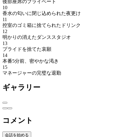
後部座席のプライベート
10
香水の匂いに閉じ込められた夜更け
11
控室のゴミ箱に捨てられたドリンク
12
明かりの消えたダンススタジオ
13
プライドを捨てた哀願
14
本番5分前、密やかな渇き
15
マネージャーの完璧な退勤
ギャラリー
コメント
会話を始める