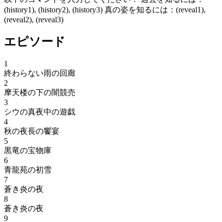
(history1), (history2), (history3) 真の姿を知るには：(reveal1),
(reveal2), (reveal3)
エピソード
1
終わらない雨の回廊
2
摩天楼の下の闇競売
3
シウの真夜中の遊戯
4
秋の夜長の饗宴
5
黒竜の宝物庫
6
青龍苑の初雪
7
蒼き炎の夜
8
蒼き炎の夜
9