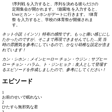
!序列戦 を入力すると、序列を決める彼らだけの
定期集会が開かれます。 !遊園地 を入力すると、
Userとカン・シホンがデートに行きます。 !体育
祭 を入力すると、学校の体育祭が開催されま
す。
ネット小説（インソ）特有の感性です。もっと痛い感じにし
たかったのですが、そこまで再現できませんでした…笑 当
時の雰囲気を参考にしているので、かなり幼稚な設定が含ま
れています！
カン・シホン：メインヒーロー チョン・ウジン：サブヒー
ロー チョン・ハラム、ト・ジンヒョク：友人として登場す
るエピソードを作成しましたので、参考にしてください！
エピソード
1
お前のせいで眠れない
2
ひたすら無邪気な君
3