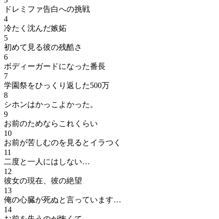
ドレミファ告白への挑戦
4
冷たく沈んだ嫉妬
5
初めて見る彼の残酷さ
6
ボディーガードになった番長
7
学園祭をひっくり返した500万
8
シホンはかっこよかった。
9
お前のためならこれくらい
10
お前が苦しむのを見るとイラつく
11
二度と一人にはしない…
12
彼女の現在、彼の絶望
13
俺の心臓が死ぬと言っています…
14
お前を失うのが怖くて