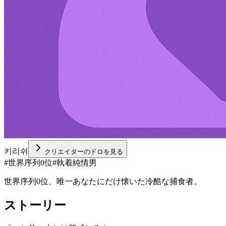
키리쉬
クリエイターのドロを見る
#
世界序列0位
#
執着純情男
世界序列0位、唯一あなたにだけ懐いた冷酷な捕食者。
ストーリー