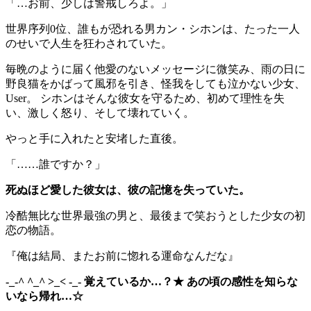
「…お前、少しは警戒しろよ。」
世界序列0位、誰もが恐れる男カン・シホンは、たった一人
のせいで人生を狂わされていた。
毎晩のように届く他愛のないメッセージに微笑み、雨の日に
野良猫をかばって風邪を引き、怪我をしても泣かない少女、
User。 シホンはそんな彼女を守るため、初めて理性を失
い、激しく怒り、そして壊れていく。
やっと手に入れたと安堵した直後。
「……誰ですか？」
死ぬほど愛した彼女は、彼の記憶を失っていた。
冷酷無比な世界最強の男と、最後まで笑おうとした少女の初
恋の物語。
『俺は結局、またお前に惚れる運命なんだな』
-_-^
^_^
>_<
-_-
覚えているか…？★ あの頃の感性を知らな
いなら帰れ…☆