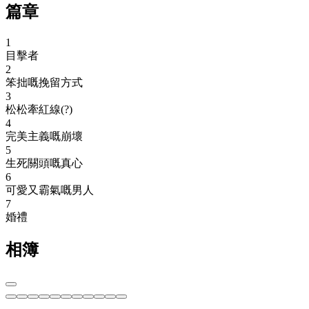
篇章
1
目擊者
2
笨拙嘅挽留方式
3
松松牽紅線(?)
4
完美主義嘅崩壞
5
生死關頭嘅真心
6
可愛又霸氣嘅男人
7
婚禮
相簿