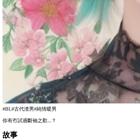
#
BL
#
古代渣男
#
純情暖男
你有冇試過斷袖之歡...？
故事