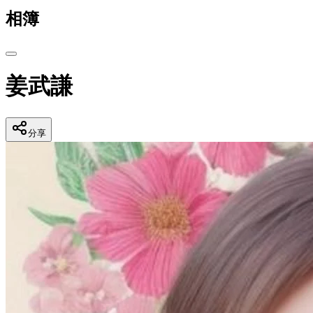
相簿
姜武謙
分享