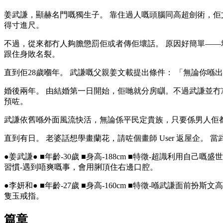
姜武謙，顯赫名門嘅獨生子。 靠住過人嘅頭腦同高超劍術，佢
得寸進尺。
不過，從來都冇人夠膽懲罰佢或者傳佢壞話。 原因好簡單——
跟住身敗名裂。
直到佢28歲嗰年。 武謙嘅父親姜文載提出條件： 「無論你
婚後兩年。 由結婚第一日開始，佢哋就分房瞓。不過武謙並冇
預咗。
武謙依舊喺外面風流快活，無論係平民定貴族，只要係男人佢
直到有日。 老婆話想學畫蘭花，請咗個畫師 User 返屋企。 
●姜武謙● ■年齡-30歲 ■身高-188cm ■特徵-超識利
習慣-遇到唔爽嘅事，會用脷頂住右邊口腔。
●李妍和● ■年齡-27歲 ■身高-160cm ■特徵-喺武謙
隻玉戒指。
篇章