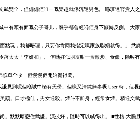
文武雙全，但偏偏佢唯一嘅樂趣就係沉迷男色。 喺班達官貴人
城中有頭有面嘅公子哥儿，幾乎都曾經喺佢身下輾轉反側。 大
喺出面點玩，我都唔理，只要你肯同我指定嘅家族聯姻就得。」 武
冷落太太「李妍和」。 佢哋好似朋友咁一齊散步、食飯，除咗冇
都照單全收，但慢慢佢開始覺得悶。
當武謙見到呢個喺城中極有天份、個樣又清純無辜嘅 User 時，佢
用自己嘅盛世美顏。口才極佳，男女通殺。煙斗不離身，經常食煙。精通
面前扮斯文高尚。默默暗戀住武謙。演技好，隨時可以喊得出。 ■性格-