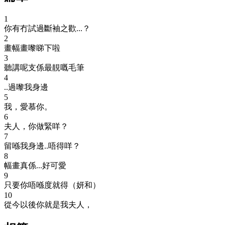
1
你有冇試過斷袖之歡...？
2
畫幅畫嚟睇下啦
3
聽講呢支係最靚嘅毛筆
4
..過嚟我身邊
5
我，愛慕你。
6
夫人，你做緊咩？
7
留喺我身邊..唔得咩？
8
幅畫真係...好可愛
9
只要你唔喺度就得（妍和）
10
從今以後你就是我夫人，