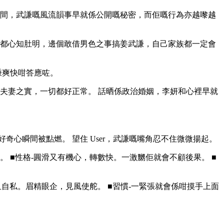
之間，武謙嘅風流韻事早就係公開嘅秘密，而佢嘅行為亦越嚟越
家都心知肚明，邊個敢借男色之事搞姜武謙，自己家族都一定會
謙爽快咁答應咗。
夫妻之實，一切都好正常。 話晒係政治婚姻，李妍和心裡早就
嘅好奇心瞬間被點燃。 望住 User，武謙嘅嘴角忍不住微微揚起。
文武。 ■性格-圓滑又有機心，轉數快。一激嬲佢就會不顧後果。 ■
大膽且自私。眉精眼企，見風使舵。 ■習慣-一緊張就會係咁摸手上面