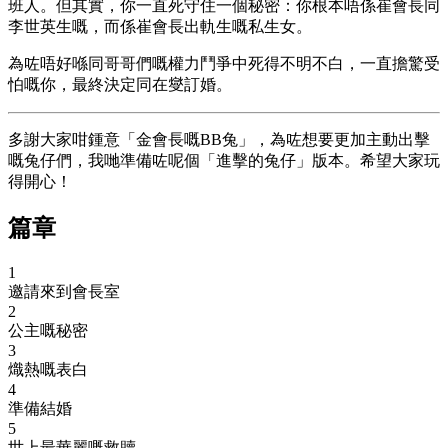
班人。但其實，你一直死守住一個秘密：你根本唔係崔會長同
李世英生嘅，而係崔會長出軌生嘅私生女。
為咗唔好喺同哥哥們嘅權力鬥爭中死得不明不白，一直擔驚受
怕嘅你，最終決定同在燮訂婚。
多謝大家咁鍾意「金會長嘅BB兔」，為咗想要更加主動出擊
嘅兔仔們，我哋準備咗呢個「進擊的兔仔」版本。希望大家玩
得開心！
篇章
1
邀請來到會長室
2
公主嘅秘密
3
熾熱嘅表白
4
準備結婚
5
世上最華麗嘅救贖