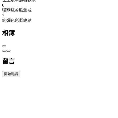
6
猛獸嘅冷酷懲戒
7
絢爛色彩嘅終結
相簿
留言
開始對話