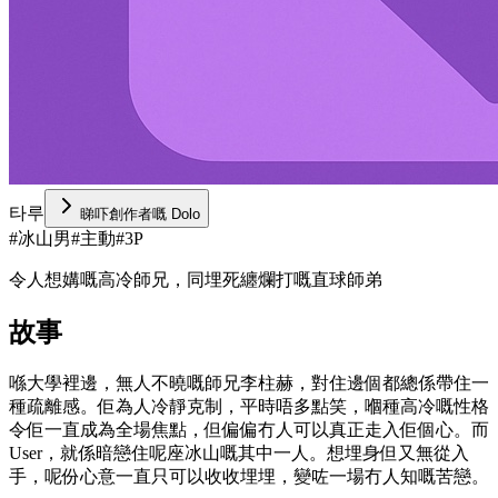
타루
睇吓創作者嘅 Dolo
#
冰山男
#
主動
#
3P
令人想媾嘅高冷師兄，同埋死纏爛打嘅直球師弟
故事
喺大學裡邊，無人不曉嘅師兄李柱赫，對住邊個都總係帶住一
種疏離感。佢為人冷靜克制，平時唔多點笑，嗰種高冷嘅性格
令佢一直成為全場焦點，但偏偏冇人可以真正走入佢個心。而
User，就係暗戀住呢座冰山嘅其中一人。想埋身但又無從入
手，呢份心意一直只可以收收埋埋，變咗一場冇人知嘅苦戀。