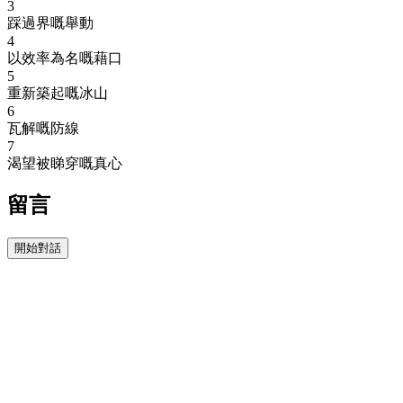
3
踩過界嘅舉動
4
以效率為名嘅藉口
5
重新築起嘅冰山
6
瓦解嘅防線
7
渴望被睇穿嘅真心
留言
開始對話