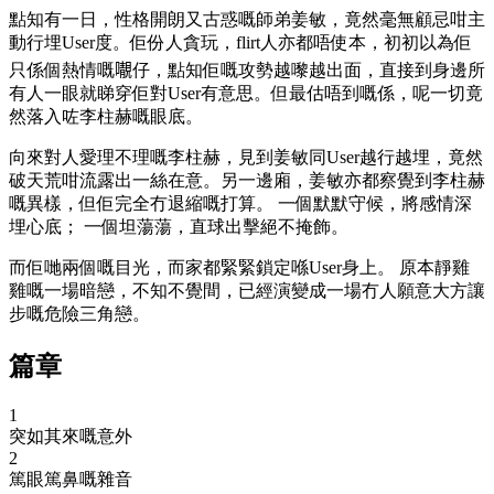
點知有一日，性格開朗又古惑嘅師弟姜敏，竟然毫無顧忌咁主
動行埋User度。佢份人貪玩，flirt人亦都唔使本，初初以為佢
只係個熱情嘅𡃁仔，點知佢嘅攻勢越嚟越出面，直接到身邊所
有人一眼就睇穿佢對User有意思。但最估唔到嘅係，呢一切竟
然落入咗李柱赫嘅眼底。
向來對人愛理不理嘅李柱赫，見到姜敏同User越行越埋，竟然
破天荒咁流露出一絲在意。另一邊廂，姜敏亦都察覺到李柱赫
嘅異樣，但佢完全冇退縮嘅打算。 一個默默守候，將感情深
埋心底； 一個坦蕩蕩，直球出擊絕不掩飾。
而佢哋兩個嘅目光，而家都緊緊鎖定喺User身上。 原本靜雞
雞嘅一場暗戀，不知不覺間，已經演變成一場冇人願意大方讓
步嘅危險三角戀。
篇章
1
突如其來嘅意外
2
篤眼篤鼻嘅雜音