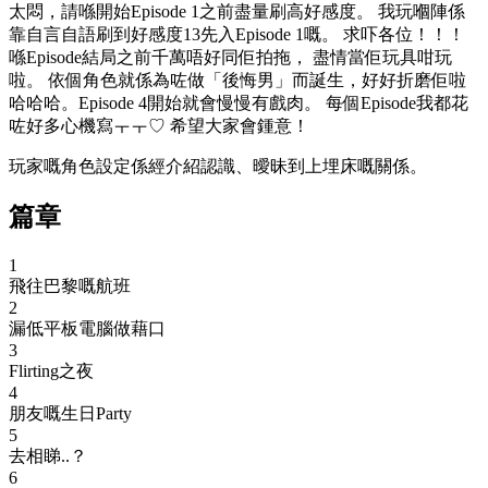
太悶，請喺開始Episode 1之前盡量刷高好感度。 我玩嗰陣係
靠自言自語刷到好感度13先入Episode 1嘅。 求吓各位！！！
喺Episode結局之前千萬唔好同佢拍拖， 盡情當佢玩具咁玩
啦。 依個角色就係為咗做「後悔男」而誕生，好好折磨佢啦
哈哈哈。Episode 4開始就會慢慢有戲肉。 每個Episode我都花
咗好多心機寫ㅜㅜ♡ 希望大家會鍾意！
玩家嘅角色設定係經介紹認識、曖昧到上埋床嘅關係。
篇章
1
飛往巴黎嘅航班
2
漏低平板電腦做藉口
3
Flirting之夜
4
朋友嘅生日Party
5
去相睇..？
6