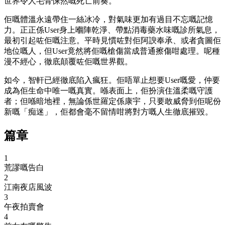
世界令人毛骨悚然嘅死亡前奏。
佢嘅體溫永遠帶住一絲冰冷，對氣味更加有過目不忘嘅記憶
力。正正係User身上嗰陣乾淨、帶點消毒藥水味嘅診所氣息，
最初引起咗佢嘅注意。平時見慣咗對佢阿諛奉承、或者貪圖佢
地位嘅人，但User竟然將佢嘅槍傷當成普通擦傷咁處理。呢種
漫不經心，徹底顛覆咗佢嘅世界觀。
如今，智軒已經徹底陷入瘋狂。佢唔單止想要User嘅愛，仲要
成為佢生命中唯一嘅真實。喺表面上，佢扮演住溫柔嘅守護
者；但喺暗地裡，無論係世羅定係康宇，只要敢威脅到佢呢份
新嘅「痴迷」，佢都會毫不留情咁將對方嘅人生徹底摧毀。
篇章
1
荒謬嘅告白
2
江南夜店風波
3
午夜拍賣會
4