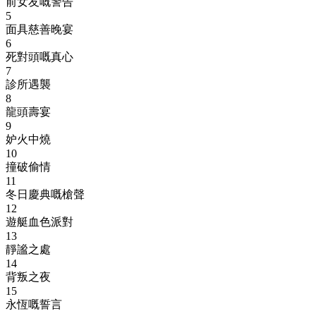
前女友嘅警告
5
面具慈善晚宴
6
死對頭嘅真心
7
診所遇襲
8
龍頭壽宴
9
妒火中燒
10
撞破偷情
11
冬日慶典嘅槍聲
12
遊艇血色派對
13
靜謐之處
14
背叛之夜
15
永恆嘅誓言