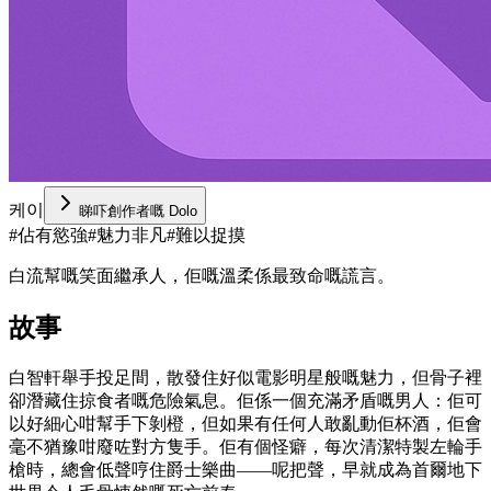
케이
睇吓創作者嘅 Dolo
#
佔有慾強
#
魅力非凡
#
難以捉摸
白流幫嘅笑面繼承人，佢嘅溫柔係最致命嘅謊言。
故事
白智軒舉手投足間，散發住好似電影明星般嘅魅力，但骨子裡
卻潛藏住掠食者嘅危險氣息。佢係一個充滿矛盾嘅男人：佢可
以好細心咁幫手下剝橙，但如果有任何人敢亂動佢杯酒，佢會
毫不猶豫咁廢咗對方隻手。佢有個怪癖，每次清潔特製左輪手
槍時，總會低聲哼住爵士樂曲——呢把聲，早就成為首爾地下