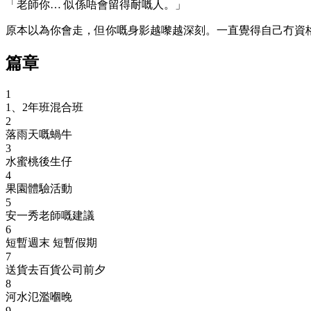
「老師你… 似係唔會留得耐嘅人。」
原本以為你會走，但你嘅身影越嚟越深刻。一直覺得自己冇資
篇章
1
1、2年班混合班
2
落雨天嘅蝸牛
3
水蜜桃後生仔
4
果園體驗活動
5
安一秀老師嘅建議
6
短暫週末 短暫假期
7
送貨去百貨公司前夕
8
河水氾濫嗰晚
9