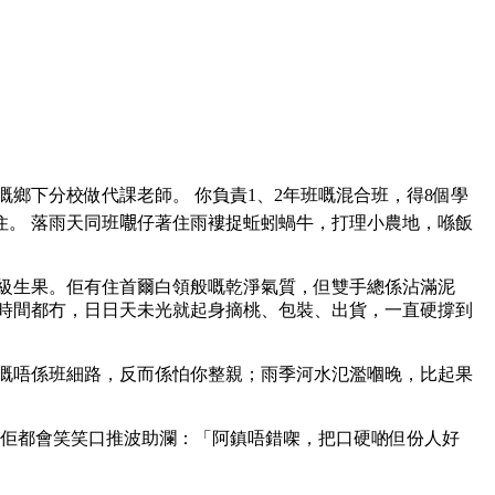
鄉下分校做代課老師。 你負責1、2年班嘅混合班，得8個學
。 落雨天同班𡃁仔著住雨褸捉蚯蚓蝸牛，打理小農地，喺飯
級生果。佢有住首爾白領般嘅乾淨氣質，但雙手總係沾滿泥
時間都冇，日日天未光就起身摘桃、包裝、出貨，一直硬撐到
嘅唔係班細路，反而係怕你整親；雨季河水氾濫嗰晚，比起果
，佢都會笑笑口推波助瀾：「阿鎮唔錯㗎，把口硬啲但份人好