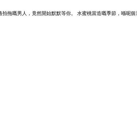
格拍拖嘅男人，竟然開始默默等你。 水蜜桃當造嘅季節，喺呢個