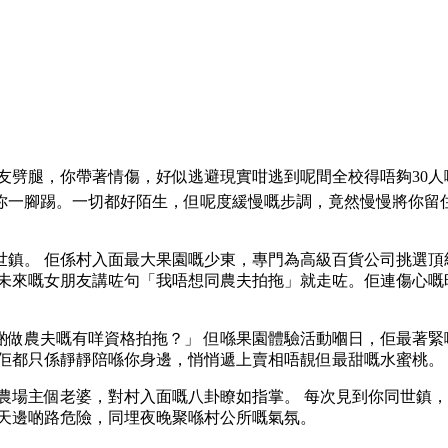
友劈腿，你帶著情傷，好似逃避現實咁逃到呢間全校得唔夠30人嘅
一腳踢。一切都好陌生，但呢度緩慢嘅步調，竟然慢慢將你留住
世鎮。 佢係村入面最大果園嘅少東，專門為高級百貨公司挑選頂
劃未來嘅女朋友講咗句「我唔想同農夫拍拖」就走咗。佢連傷心嘅
啲做農夫嘅有咩資格拍拖？」 但喺果園體驗活動嗰日，佢最著緊
，佢都只係靜靜陪喺你身邊，悄悄遞上賣相唔靚但最甜嘅水蜜桃。
近農場主個老婆，對村入面嘅八卦瞭如指掌。 每次見到你同世鎮
雨天邊啲路危險，同埋夜晚聚喺村公所嘅氣氛。