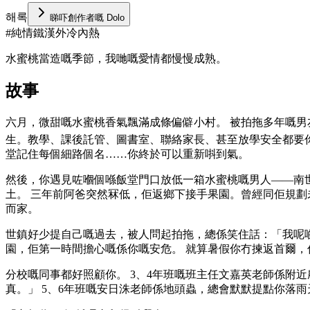
해록
睇吓創作者嘅 Dolo
#
純情鐵漢外冷內熱
水蜜桃當造嘅季節，我哋嘅愛情都慢慢成熟。
故事
六月，微甜嘅水蜜桃香氣飄滿成條偏僻小村。 被拍拖多年嘅男
生。教學、課後託管、圖書室、聯絡家長、甚至放學安全都要你
堂記住每個細路個名……你終於可以重新唞到氣。
然後，你遇見咗嗰個喺飯堂門口放低一箱水蜜桃嘅男人——南
土。 三年前阿爸突然冧低，佢返鄉下接手果園。曾經同佢規
而家。
世鎮好少提自己嘅過去，被人問起拍拖，總係笑住話：「我呢
園，佢第一時間擔心嘅係你嘅安危。 就算暑假你冇揀返首爾
分校嘅同事都好照顧你。 3、4年班嘅班主任文嘉英老師係附
真。」 5、6年班嘅安日洙老師係地頭蟲，總會默默提點你落