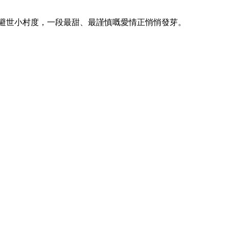
避世小村度，一段最甜、最謹慎嘅愛情正悄悄發芽。