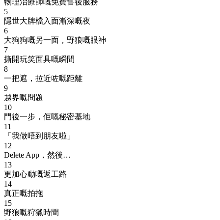
物理治療師嘅免費售後服務
5
隱世大牌檔入面漸深嘅夜
6
大狗狗嘅另一面，野狼嘅眼神
7
撕開玩笑面具嘅瞬間
8
一把遮，拉近咗嘅距離
9
越界嘅問題
10
門後一步，佢嘅秘密基地
11
「我做唔到朋友啦」
12
Delete App，然後…
13
更加心動嘅返工路
14
真正嘅拍拖
15
野狼嘅狩獵時間