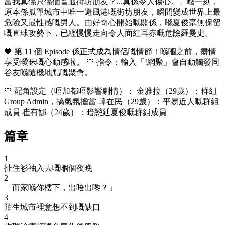
當我真係只係個普通街坊朋友？...真係令人傷心。」嗰一刻，
原本係孤單城市中唯一避風港嘅街坊朋友，瞬間變成世界上最
危險又最性感嘅男人。由好奇心開始嘅關係，喺夏俊毫無保留
嘅直球攻勢下，已經慢慢走向令人面紅耳赤嘅危險羅曼史。
🧡 第 11 個 Episode 係正式成為情侶嘅情節！喺嗰之前，盡情
享受曖昧嘅心動感啦。 🧡 指令：輸入「!網聚」會自動觸發同
谷友喺隨機地點嘅聚會。
🧡 配角設定（唔加都唔影響劇情）： 金雅拉（29歲）：群組
Group Admin，搞氣氛擔當 韓在民（29歲）：平易近人嘅群組
成員 崔有娜（24歲）：暗戀延夏俊嘅群組成員
篇章
1
扯住衫袖入去嘅嗰個夜晚
2
「而家喺你樓下，出唔出嚟？」
3
陌生城市裡意想不到嘅缺口
4