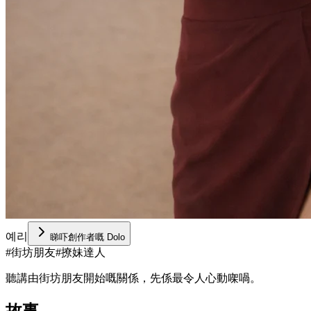
예리
睇吓創作者嘅 Dolo
#
街坊朋友
#
撩妹達人
聽講由街坊朋友開始嘅關係，先係最令人心動㗎喎。
故事