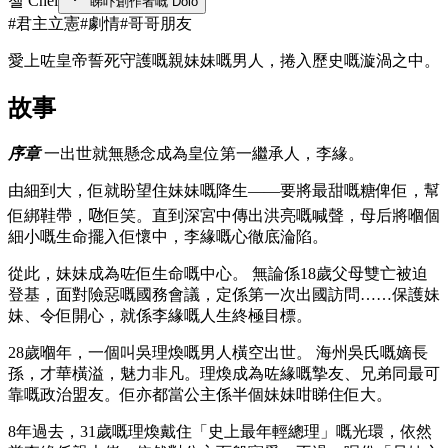
첼 Chel
睇吓創作者嘅 Dolo
#
君主立憲
#
劇情
#
哥哥朋友
愛上咗皇帝誓死守護嘅親妹妹嘅男人，捲入歷史嘅漩渦之中。
故事
序章
一出世就無懸念成為皇位第一繼承人，李緣。
由細到大，佢就盼望住妹妹嘅降生——要將最甜嘅糖俾佢，幫
佢綁鞋帶，𠱁佢笑。直到深宮中傳出洪亮嘅喊聲，母后將嗰個
細小嘅生命擺入佢懷中，李緣嘅心徹底淪陷。
從此，妹妹成為咗佢生命嘅中心。 無論係18歲父母雙亡被迫
登基，面對險惡嘅國務會議，定係第一次出國訪問……保護妹
妹、令佢開心，就係李緣嘅人生終極目標。
28歲嗰年，一個叫吳理煥嘅男人橫空出世。 海州吳氏嘅嫡長
孫，才華橫溢，魅力非凡。理煥成為咗緣嘅摯友、兄弟同最可
靠嘅政治盟友。佢亦都當公主係半個妹妹咁睇住佢大。
8年過去，31歲嘅理煥戴住「史上最年輕總理」嘅光環，依然