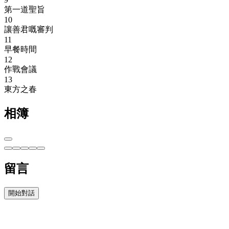
第一道聖旨
10
讓善君嘅審判
11
早餐時間
12
作戰會議
13
東方之春
相簿
留言
開始對話