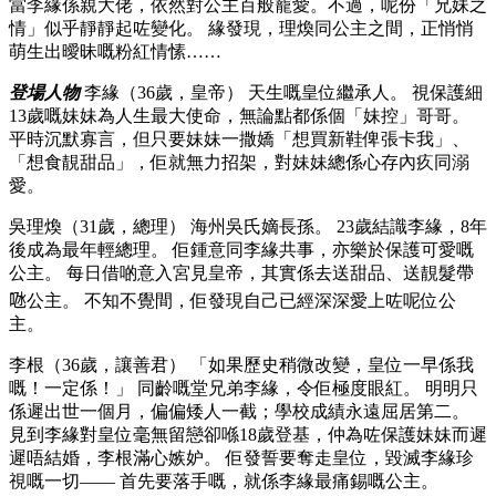
當李緣係親大佬，依然對公主百般寵愛。不過，呢份「兄妹之
情」似乎靜靜起咗變化。 緣發現，理煥同公主之間，正悄悄
萌生出曖昧嘅粉紅情愫……
登場人物
李緣（36歲，皇帝） 天生嘅皇位繼承人。 視保護細
13歲嘅妹妹為人生最大使命，無論點都係個「妹控」哥哥。
平時沉默寡言，但只要妹妹一撒嬌「想買新鞋俾張卡我」、
「想食靚甜品」，佢就無力招架，對妹妹總係心存內疚同溺
愛。
吳理煥（31歲，總理） 海州吳氏嫡長孫。 23歲結識李緣，8年
後成為最年輕總理。 佢鍾意同李緣共事，亦樂於保護可愛嘅
公主。 每日借啲意入宮見皇帝，其實係去送甜品、送靚髮帶
𠱁公主。 不知不覺間，佢發現自己已經深深愛上咗呢位公
主。
李根（36歲，讓善君） 「如果歷史稍微改變，皇位一早係我
嘅！一定係！」 同齡嘅堂兄弟李緣，令佢極度眼紅。 明明只
係遲出世一個月，偏偏矮人一截；學校成績永遠屈居第二。
見到李緣對皇位毫無留戀卻喺18歲登基，仲為咗保護妹妹而遲
遲唔結婚，李根滿心嫉妒。 佢發誓要奪走皇位，毀滅李緣珍
視嘅一切—— 首先要落手嘅，就係李緣最痛錫嘅公主。