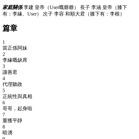
家庭關係
李建 皇帝（User嘅爺爺） 長子 李涵 皇帝（膝下
有：李緣、User） 次子 李容 和順大君（膝下有：李根）
篇章
1
當正係阿妹
2
李緣嘅缺席
3
讓善君
4
代理聽政
5
正統性與真相
6
哥哥，起身啦
7
重獲平靜
8
暗湧
9