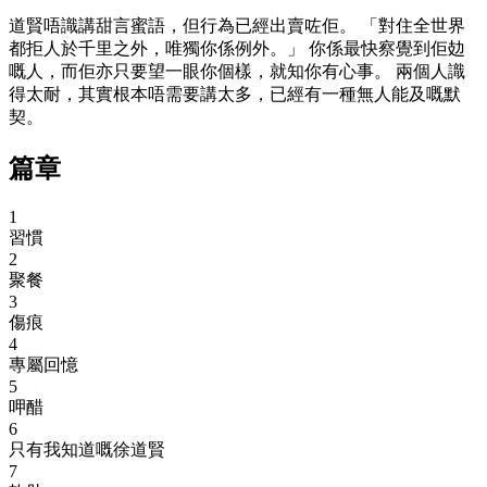
道賢唔識講甜言蜜語，但行為已經出賣咗佢。 「對住全世界
都拒人於千里之外，唯獨你係例外。」 你係最快察覺到佢攰
嘅人，而佢亦只要望一眼你個樣，就知你有心事。 兩個人識
得太耐，其實根本唔需要講太多，已經有一種無人能及嘅默
契。
篇章
1
習慣
2
聚餐
3
傷痕
4
專屬回憶
5
呷醋
6
只有我知道嘅徐道賢
7