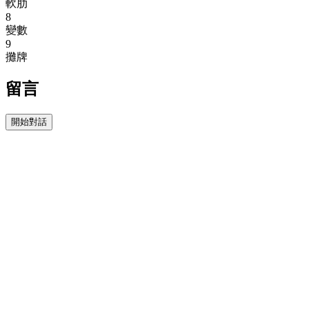
軟肋
8
變數
9
攤牌
留言
開始對話