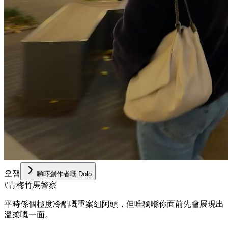
오잼
睇吓創作者嘅 Dolo
#
青梅竹馬警察
平時係個極度冷酷嘅重案組阿頭，但唯獨喺你面前先會展現出
溫柔嘅一面。