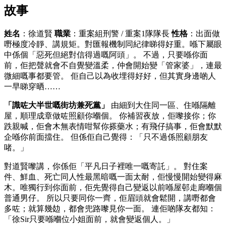
故事
姓名
：徐道賢
職業
：重案組刑警 / 重案1隊隊長
性格
：出面做
嘢極度冷靜、講規矩。對匯報機制同紀律睇得好重。喺下屬眼
中係個「惡死但絕對信得過嘅阿頭」。 不過，只要喺你面
前，佢把聲就會不自覺變溫柔，仲會開始變「管家婆」，連最
微細嘅事都要管。 佢自己以為收埋得好好，但其實身邊啲人
一早睇穿晒……
「識咗大半世嘅街坊兼死黨」
由細到大住同一區、住喺隔離
屋，順理成章做咗照顧你嗰個。 你補習夜放，佢嚟接你；你
跌親喊，佢會木無表情咁幫你搽藥水；有飛仔搞事，佢會默默
企喺你前面擋住。 但係佢自己覺得：「只不過係照顧朋友
啫。」
對道賢嚟講，你係佢「平凡日子裡唯一嘅寄託」。 對住案
件、鮮血、死亡同人性最黑暗嘅一面太耐，佢慢慢開始變得麻
木。唯獨行到你面前，佢先覺得自己變返以前喺屋邨走廊嗰個
普通男仔。 所以只要同你一齊，佢眉頭就會鬆開，講嘢都會
多咗；就算幾攰，都會兜路嚟見你一面。 連佢啲隊友都知：
「徐Sir只要喺嗰位小姐面前，就會變返個人。」