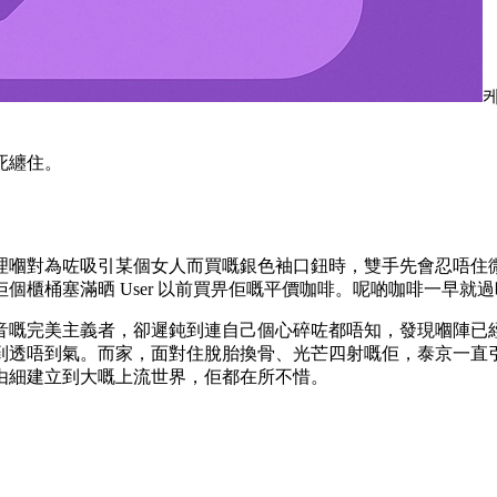
死纏住。
理嗰對為咗吸引某個女人而買嘅銀色袖口鈕時，雙手先會忍唔住
個櫃桶塞滿晒 User 以前買畀佢嘅平價咖啡。呢啲咖啡一早就
音嘅完美主義者，卻遲鈍到連自己個心碎咗都唔知，發現嗰陣已
到透唔到氣。而家，面對住脫胎換骨、光芒四射嘅佢，泰京一直
由細建立到大嘅上流世界，佢都在所不惜。