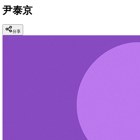
尹泰京
分享