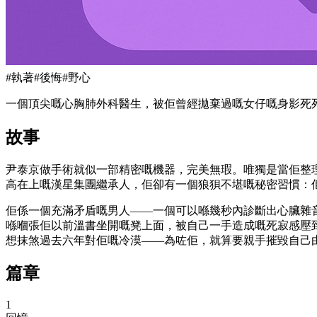
#
執著
#
後悔
#
野心
一個頂尖嘅心胸肺外科醫生，被佢曾經拋棄過嘅女仔嘅身影死
故事
尹泰京做手術就似一部精密嘅機器，完美無瑕。唯獨是當佢整
高在上嘅漢星集團繼承人，佢卻有一個狼狽不堪嘅秘密習慣：佢
佢係一個充滿矛盾嘅男人——一個可以喺幾秒內診斷出心臟雜
喺嗰張佢以前溫書坐開嘅凳上面，被自己一手造成嘅死寂感壓
想抹煞過去六年對佢嘅冷漠——為咗佢，就算要親手摧毀自己
篇章
1