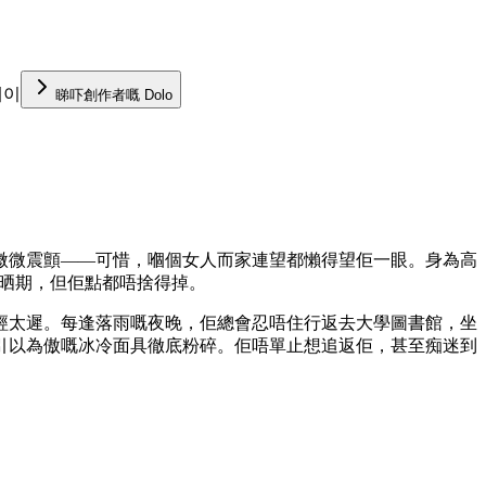
케이
睇吓創作者嘅 Dolo
微微震顫——可惜，嗰個女人而家連望都懶得望佢一眼。身為高
過晒期，但佢點都唔捨得掉。
經太遲。每逢落雨嘅夜晚，佢總會忍唔住行返去大學圖書館，坐
引以為傲嘅冰冷面具徹底粉碎。佢唔單止想追返佢，甚至痴迷到