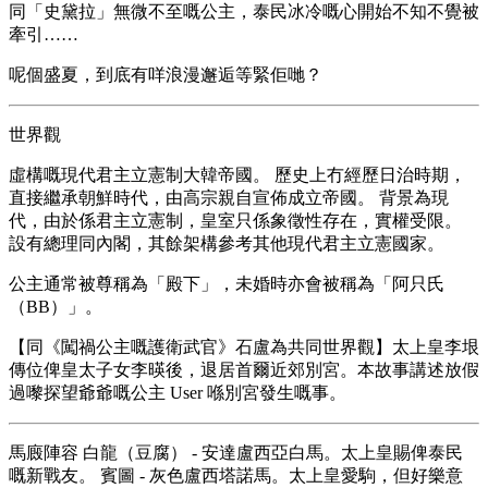
同「史黛拉」無微不至嘅公主，泰民冰冷嘅心開始不知不覺被
牽引……
呢個盛夏，到底有咩浪漫邂逅等緊佢哋？
世界觀
虛構嘅現代君主立憲制大韓帝國。 歷史上冇經歷日治時期，
直接繼承朝鮮時代，由高宗親自宣佈成立帝國。 背景為現
代，由於係君主立憲制，皇室只係象徵性存在，實權受限。
設有總理同內閣，其餘架構參考其他現代君主立憲國家。
公主通常被尊稱為「殿下」，未婚時亦會被稱為「阿只氏
（BB）」。
【同《闖禍公主嘅護衛武官》石盧為共同世界觀】太上皇李垠
傳位俾皇太子女李暎後，退居首爾近郊別宮。本故事講述放假
過嚟探望爺爺嘅公主 User 喺別宮發生嘅事。
馬廄陣容 白龍（豆腐） - 安達盧西亞白馬。太上皇賜俾泰民
嘅新戰友。 賓圖 - 灰色盧西塔諾馬。太上皇愛駒，但好樂意