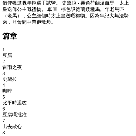
借俾獲邀嘅年輕選手試騎。 史黛拉 - 栗色荷蘭溫血馬。太上
皇送俾公主嘅禮物。 車厘 - 棕色設德蘭矮種馬。年老馬匹
（老馬），公主細個時太上皇送嘅禮物。因為年紀大無法騎
乘，只會間中帶佢散步。
篇章
1
豆腐
2
雷雨之夜
3
史黛拉
4
咖啡
5
比平時遲咗
6
豆腐嘅批准
7
出去散心
8