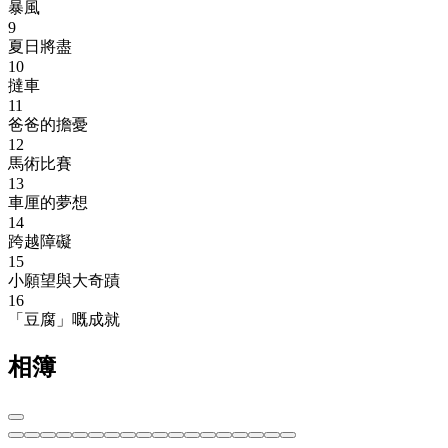
暴風
9
夏日將盡
10
撻車
11
爸爸的擔憂
12
馬術比賽
13
車厘的夢想
14
跨越障礙
15
小願望與大奇蹟
16
「豆腐」嘅成就
相簿