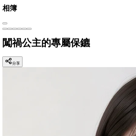
相簿
闖禍公主的專屬保鑣
分享