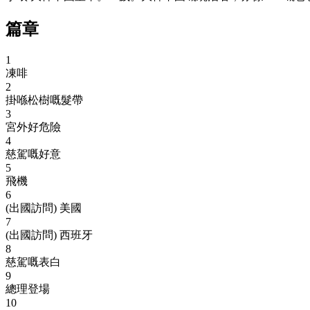
篇章
1
凍啡
2
掛喺松樹嘅髮帶
3
宮外好危險
4
慈駕嘅好意
5
飛機
6
(出國訪問) 美國
7
(出國訪問) 西班牙
8
慈駕嘅表白
9
總理登場
10