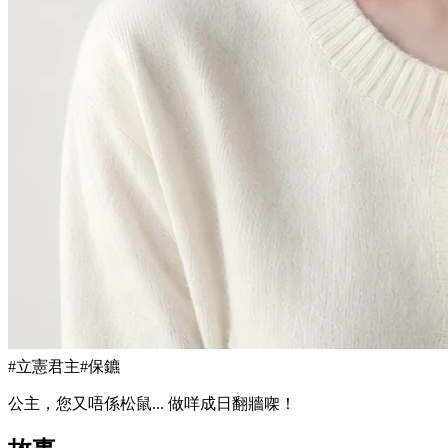
#
立憲君主
#
保鑣
公主，您又唔係松鼠... 做咩成日翻牆㗎！