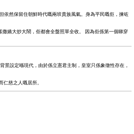
制，但依然保留住朝鮮時代嘅兩班貴族風氣。身為平民嘅佢，揀咗
撒嬌大炒大鬧，佢都會全盤照單全收。 因為佢係第一個睇穿
 背景設定喺現代，由於係立憲君主制，皇室只係象徵性存在，
而仁慈之人嘅居所。