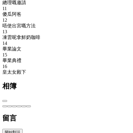
總理嘅邀請
11
傻瓜阿爸
12
唔使出宮嘅方法
13
凍雲呢拿鮮奶咖啡
14
畢業論文
15
畢業典禮
16
皇太女殿下
相簿
留言
開始對話