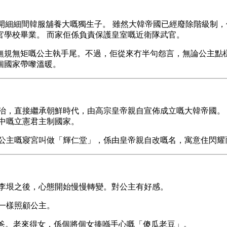
阿媽開細細間韓服舖養大嘅獨生子。 雖然大韓帝國已經廢除階級
官學校畢業。 而家佢係負責保護皇室嘅近衛隊武官。
無規無矩嘅公主執手尾。不過，佢從來冇半句怨言，無論公主點樣
個國家帶嚟溫暖。
治，直接繼承朝鮮時代，由高宗皇帝親自宣佈成立嘅大韓帝國。
中嘅立憲君主制國家。
 公主嘅寢宮叫做「輝仁堂」，係由皇帝親自改嘅名，寓意住閃耀
帝李垠之後，心態開始慢慢轉變。對公主有好感。
姐一樣照顧公主。
嘅爸爸。老來得女，係個將個女捧喺手心嘅「傻瓜老豆」。