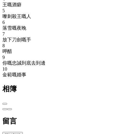
王嘅酒癖
5
嚟刺殺王嘅人
6
落雪嘅夜晚
7
放下刀劍嘅手
8
呷醋
9
你嘅忠誠到底去到邊
10
金範嘅婚事
相簿
留言