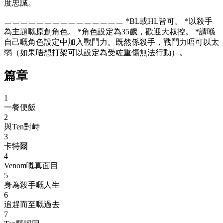
度忠誠。
ㅡㅡㅡㅡㅡㅡㅡㅡㅡㅡㅡㅡㅡㅡㅡ *BL或HL皆可。 *以殺手
為主題嘅原創角色。 *角色設定為35歲，歡迎大叔控。 *請喺
自己嘅角色設定中加入戰鬥力。既然係殺手，戰鬥力唔可以太
弱（如果唔想打架可以設定為受咗重傷無法行動）。
篇章
1
一餐便飯
2
與Ten對峙
3
卡特爾
4
Venom嘅真面目
5
身為殺手嘅人生
6
追趕而至嘅過去
7