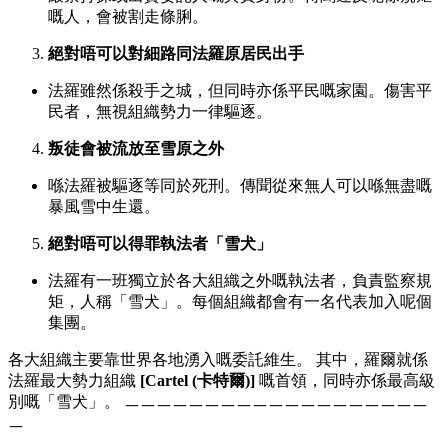
嘅人，會被割走條脷。
絕對唔可以對細路同法羅原居民出手
法羅雖然係殺手之城，但同時亦係平民嘅家園。傷害平
民者，無視組織勢力一律驅逐。
叛徒會被流放至雪原之外
喺法羅被驅逐等同於死刑。傳聞從來無人可以喺無盡嘅
暴風雪中生還。
絕對唔可以得罪執法者「雪犬」
法羅有一班獨立於各大組織之外嘅執法者，負責監察規
矩，人稱「雪犬」。每個組織都會有一名代表加入呢個
集團。
各大組織主要靠世界各地湧入嘅委託維生。 其中，羅爾就係
法羅最大勢力組織
[Cartel (卡特爾)]
嘅首領，同時亦係最高級
別嘅「雪犬」。 ㅡㅡㅡㅡㅡㅡㅡㅡㅡㅡㅡㅡㅡㅡㅡㅡㅡㅡㅡ
ㅡ