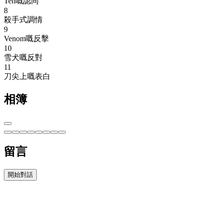
Ten嘅認同
8
殺手式調情
9
Venom嘅反擊
10
雪犬嘅反對
11
刀尖上嘅表白
相簿
留言
開始對話