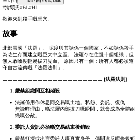
모아나
睇吓創作者嘅 Dolo
#
滑頭男
#
BL
#
HL
歡迎來到殺手嘅巢穴。
故事
北部雪國「法羅」。 呢度與其話係一個國家，不如話係殺手
為咗生存而建立嘅巨大中立區。 法羅存在住幾十個組織，但
無人敢喺度輕易拔刀見血。 原因只有一個：所有人都必須遵
守自古流傳嘅「法羅法則」。
ㅡㅡㅡㅡㅡㅡㅡㅡㅡㅡㅡㅡㅡㅡㅡㅡㅡㅡㅡㅡ
[法羅法則]
嚴禁組織間互相殘殺
法羅係用作休息同交易嘅土地。私怨、委託、復仇——
無論咩理由，喺法羅內部拔刀嘅瞬間，就會成為全體組
織嘅公敵。
委託人資訊必須喺交易結束後銷毀
嚴禁打探或出賣委託人嘅真實身份。傳聞違反呢條規矩