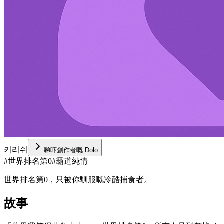
키리쉬
睇吓創作者嘅 Dolo
#
世界排名第0
#
霸道純情
世界排名第0，只被你馴服嘅冷酷捕食者。
故事