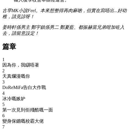
古早MK小說Feel。本來想整得再肉麻啲，但實在寫唔出...好幼
稚，請見諒呀！
姜時軒係男主 鄭宇鎮係男二 鄭夏藍、都振赫當兄弟咁加咗入
去，請留意設定！
篇章
1
因為你，我瞓唔著
2
天真爛漫嘅你
3
DoReMiFa告白大作戰
4
冰冷嘅嫉妒
5
第一次見到佢殘酷嘅一面
6
變身保鑣嘅校霸大佬
7