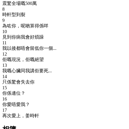
震驚全場嘅500萬
8
時軒型到裂
9
為咗你，呢啲算得係咩
10
見到你病我會好煩躁
11
我以後都唔會留低你一個...
12
佢嘅現況，佢嘅絕望
13
我嘅心臟同我講佢要死...
14
只係驚會失去你
15
你係邊位？
16
你愛唔愛我？
17
再次愛上，姜時軒