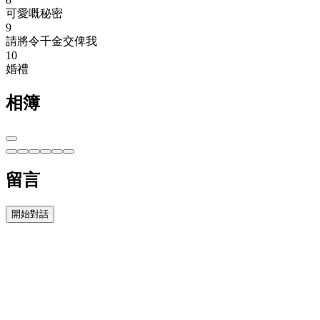
可愛嘅秘密
9
請將令千金交俾我
10
婚禮
相簿
留言
開始對話