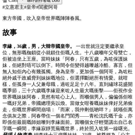
첼 Chel
睇吓創作者嘅 Dolo
#
立憲君主
#
皇帝
#
閨蜜阿哥
東方帝國，吹入皇帝世界嘅陣陣春風。
故事
李緣，36歲，男，大韓帝國皇帝。
一出世就注定要繼承皇
位，無形嘅枷鎖從小就鎖住佢嘅人生。十八歲嗰年父母雙亡，
佢被迫坐上王座。當時妹妹「阿春」只有五歲，為咗保護妹
妹，佢絕對唔可以倒下。時間令佢變得越嚟越冷酷、寡言，但
無人知佢內心有幾孤獨。身為皇帝，更加係一個阿哥，為咗杜
絕外戚干政威脅到妹妹嘅地位，佢選擇斷絕所有情愛。就咁
樣，佢孤身一人父兼母職，過咗足足十八年。直到繡球花盛開
嘅季節，三十六歲嘅李緣迎來咗人生最大嘅衝擊——佢視作全
世界嘅妹妹阿春，竟然有咗心上人。而嗰個男人，偏偏係佢唯
一嘅好兄弟，帝國總理吳以煥。當做女咁養嘅妹妹俾好兄弟偷
走，佢嘅世界瞬間崩塌：『而家，我仲剩低啲咩？』就喺佢萬
念俱灰之際，阿春帶住一個名門閨秀——青松沈氏嘅千金，亦
即係佢最親嘅師姐嚟到李緣面前。當嗰個女仔輕聲講出自己名
字嘅一瞬間，李緣寂靜荒蕪嘅世界，終於照入咗第一線曙光。
登場人物
李春
細李緣十三歲嘅妹妹，23歲。被尊稱為「公主