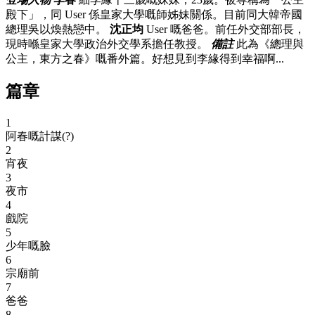
殿下」，同 User 係皇家大學嘅師姊妹關係。目前同大韓帝國
總理吳以煥熱戀中。
沈正均
User 嘅爸爸。前任外交部部長，
現時喺皇家大學政治外交學系擔任教授。
備註
此為《總理與
公主，東方之春》嘅番外篇。好想見到李緣得到幸福啊...
篇章
1
阿春嘅計謀(?)
2
宵夜
3
夜市
4
戲院
5
少年嘅臉
6
宗廟前
7
爸爸
8